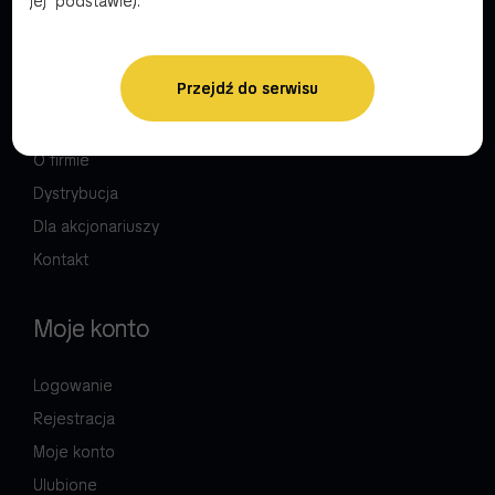
jej podstawie).
Firma
Przejdź do serwisu
Wirtualny spacer
Panel B2B
O firmie
Dystrybucja
Dla akcjonariuszy
Kontakt
Moje konto
Logowanie
Rejestracja
Moje konto
Ulubione