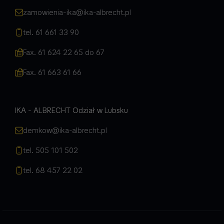
zamowienia-ika@ika-albrecht.pl
tel. 61 661 33 90
Fax. 61 624 22 65 do 67
Fax. 61 663 61 66
IKA - ALBRECHT Odział w Lubsku
demkow@ika-albrecht.pl
tel. 505 101 502
tel. 68 457 22 02