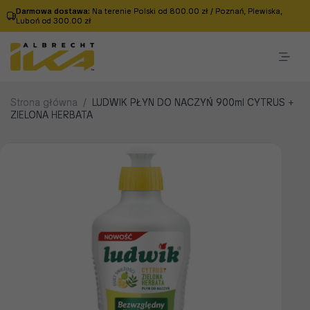
Darmowa dostawa:
Na terenie Polski od 800.00 zł / Poznań, Plewiska,
Luboń od 300.00 zł
Strona główna
/
LUDWIK PŁYN DO NACZYŃ 900ml CYTRUS +
ZIELONA HERBATA