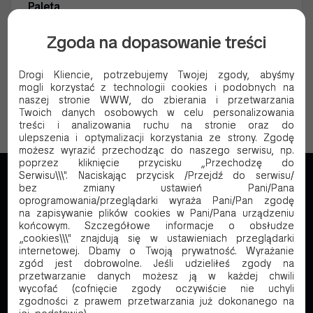
Paleta
Ilość kartonów na palecie
47
Zgoda na dopasowanie treści
Ilość sztuk na palecie
560
Drogi Kliencie, potrzebujemy Twojej zgody, abyśmy
mogli korzystać z technologii cookies i podobnych na
naszej stronie WWW, do zbierania i przetwarzania
Twoich danych osobowych w celu personalizowania
treści i analizowania ruchu na stronie oraz do
ulepszenia i optymalizacji korzystania ze strony. Zgodę
możesz wyrazić przechodząc do naszego serwisu, np.
poprzez kliknięcie przycisku „Przechodzę do
Serwisu\\\". Naciskając przycisk /Przejdź do serwisu/
bez zmiany ustawień Pani/Pana
oprogramowania/przeglądarki wyraża Pani/Pan zgodę
na zapisywanie plików cookies w Pani/Pana urządzeniu
końcowym. Szczegółowe informacje o obsłudze
„cookies\\\" znajdują się w ustawieniach przeglądarki
internetowej. Dbamy o Twoją prywatność. Wyrażanie
Wiodący dostawca ekologicznych rozwiązań
zgód jest dobrowolne. Jeśli udzieliłeś zgody na
opakowaniowych dla branży gastronomicznej. Od
przetwarzanie danych możesz ją w każdej chwili
30 lat na rynku, ponad 6000 produktów w ofercie.
wycofać (cofnięcie zgody oczywiście nie uchyli
zgodności z prawem przetwarzania już dokonanego na