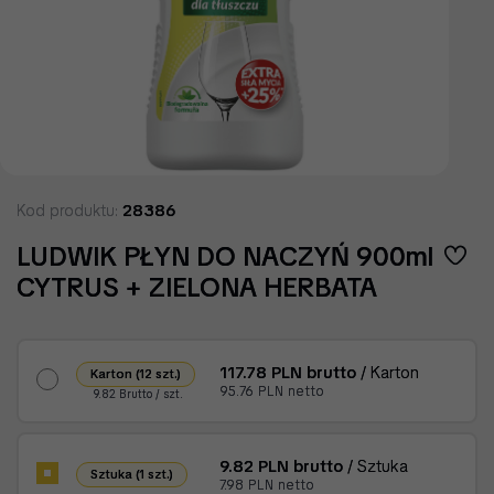
28386
Kod produktu:
LUDWIK PŁYN DO NACZYŃ 900ml
CYTRUS + ZIELONA HERBATA
117.78 PLN brutto
/ Karton
Karton (12 szt.)
95.76 PLN netto
9.82 Brutto / szt.
9.82 PLN brutto
/ Sztuka
Sztuka (1 szt.)
7.98 PLN netto