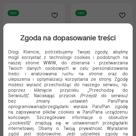
EKO
EKO
Zgoda na dopasowanie treści
Drogi Kliencie, potrzebujemy Twojej zgody, abyśmy
mogli korzystać z technologii cookies i podobnych na
naszej stronie WWW, do zbierania i przetwarzania
Twoich danych osobowych w celu personalizowania
treści i analizowania ruchu na stronie oraz do
ulepszenia i optymalizacji korzystania ze strony. Zgodę
Słomka papierowa SHAKE
Słomka papierowa SHAKE
możesz wyrazić przechodząc do naszego serwisu, np.
8mm x 197mm KRAFT
8mm x 197mm MIX
poprzez kliknięcie przycisku „Przechodzę do
ZAPAKOWANA
KOLORÓW
Serwisu\\\". Naciskając przycisk /Przejdź do serwisu/
bez zmiany ustawień Pani/Pana
INDYWIDUALNIE
Kod produktu:
U1407
Kod produktu:
U1408
oprogramowania/przeglądarki wyraża Pani/Pan zgodę
na zapisywanie plików cookies w Pani/Pana urządzeniu
26.65 PLN Brutto
21.53 PLN Brutto
końcowym. Szczegółowe informacje o obsłudze
21.67 PLN Netto
17.50 PLN Netto
„cookies\\\" znajdują się w ustawieniach przeglądarki
0.13 Brutto / szt.
0.09 Brutto / szt.
internetowej. Dbamy o Twoją prywatność. Wyrażanie
zgód jest dobrowolne. Jeśli udzieliłeś zgody na