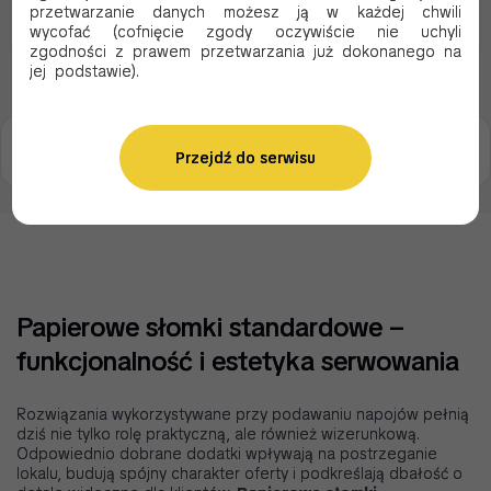
przetwarzanie danych możesz ją w każdej chwili
Dodaj do koszyka
Dodaj do koszyka
wycofać (cofnięcie zgody oczywiście nie uchyli
zgodności z prawem przetwarzania już dokonanego na
jej podstawie).
Strona 1
Przejdź do serwisu
z 1
Papierowe słomki standardowe –
funkcjonalność i estetyka serwowania
Rozwiązania wykorzystywane przy podawaniu napojów pełnią
dziś nie tylko rolę praktyczną, ale również wizerunkową.
Odpowiednio dobrane dodatki wpływają na postrzeganie
lokalu, budują spójny charakter oferty i podkreślają dbałość o