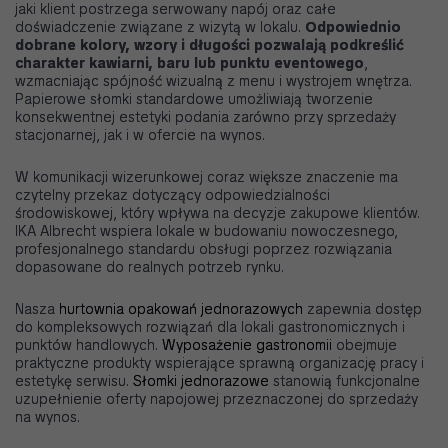
jaki klient postrzega serwowany napój oraz całe
doświadczenie związane z wizytą w lokalu.
Odpowiednio
dobrane kolory, wzory i długości pozwalają podkreślić
charakter kawiarni, baru lub punktu eventowego
,
wzmacniając spójność wizualną z menu i wystrojem wnętrza.
Papierowe słomki standardowe umożliwiają tworzenie
konsekwentnej estetyki podania zarówno przy sprzedaży
stacjonarnej, jak i w ofercie na wynos.
W komunikacji wizerunkowej coraz większe znaczenie ma
czytelny przekaz dotyczący odpowiedzialności
środowiskowej, który wpływa na decyzje zakupowe klientów.
IKA Albrecht wspiera lokale w budowaniu nowoczesnego,
profesjonalnego standardu obsługi poprzez rozwiązania
dopasowane do realnych potrzeb rynku.
Nasza
hurtownia opakowań jednorazowych
zapewnia dostęp
do kompleksowych rozwiązań dla lokali gastronomicznych i
punktów handlowych.
Wyposażenie gastronomii
obejmuje
praktyczne produkty wspierające sprawną organizację pracy i
estetykę serwisu.
Słomki jednorazowe
stanowią funkcjonalne
uzupełnienie oferty napojowej przeznaczonej do sprzedaży
na wynos.