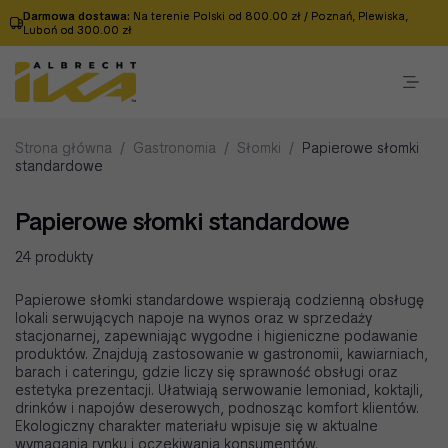
Darmowa dostawa:
Na terenie Polski od 800.00 zł / Poznań, Plewiska,
Luboń od 300.00 zł
Strona główna
/
Gastronomia
/
Słomki
/
Papierowe słomki
standardowe
Papierowe słomki standardowe
24 produkty
Papierowe słomki standardowe wspierają codzienną obsługę
lokali serwujących napoje na wynos oraz w sprzedaży
stacjonarnej, zapewniając wygodne i higieniczne podawanie
produktów. Znajdują zastosowanie w gastronomii, kawiarniach,
barach i cateringu, gdzie liczy się sprawność obsługi oraz
estetyka prezentacji. Ułatwiają serwowanie lemoniad, koktajli,
drinków i napojów deserowych, podnosząc komfort klientów.
Ekologiczny charakter materiału wpisuje się w aktualne
wymagania rynku i oczekiwania konsumentów.