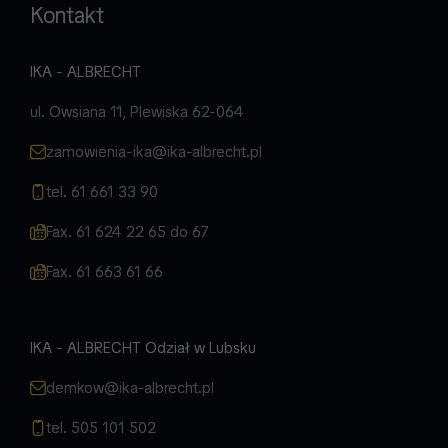
Kontakt
IKA - ALBRECHT
ul. Owsiana 11, Plewiska 62-064
zamowienia-ika@ika-albrecht.pl
tel. 61 661 33 90
Fax. 61 624 22 65 do 67
Fax. 61 663 61 66
IKA - ALBRECHT Odział w Lubsku
demkow@ika-albrecht.pl
tel. 505 101 502