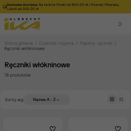
Darmowa dostawa:
Na terenie Polski od 800.00 zł / Poznań, Plewiska,
Luboń od 300.00 zł
Strona główna
/
Czystość i higiena
/
Papiery i ręczniki
/
Ręczniki włókninowe
Ręczniki włókninowe
18 produktów
Sortuj wg
Nazwa A - Z