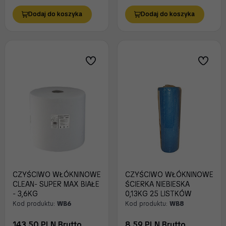
Dodaj do koszyka
Dodaj do koszyka
CZYŚCIWO WŁÓKNINOWE
CZYŚCIWO WŁÓKNINOWE
CLEAN- SUPER MAX BIAŁE
ŚCIERKA NIEBIESKA
- 3,6KG
0,13KG 25 LISTKÓW
Kod produktu:
WB6
Kod produktu:
WB8
143.50 PLN Brutto
8.59 PLN Brutto