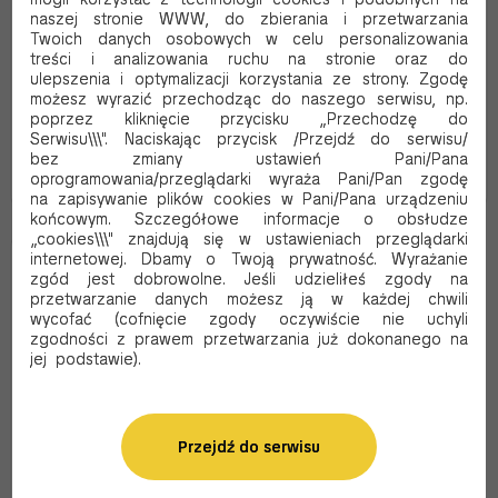
25 LISTKÓW
BIAŁE- 0,15KG
naszej stronie WWW, do zbierania i przetwarzania
Kod produktu:
WB9
Kod produktu:
WB5
Twoich danych osobowych w celu personalizowania
treści i analizowania ruchu na stronie oraz do
8.59 PLN Brutto
10.05 PLN Brutto
ulepszenia i optymalizacji korzystania ze strony. Zgodę
6.98 PLN Netto
8.17 PLN Netto
możesz wyrazić przechodząc do naszego serwisu, np.
poprzez kliknięcie przycisku „Przechodzę do
Serwisu\\\". Naciskając przycisk /Przejdź do serwisu/
bez zmiany ustawień Pani/Pana
Dodaj do koszyka
Dodaj do koszyka
oprogramowania/przeglądarki wyraża Pani/Pan zgodę
na zapisywanie plików cookies w Pani/Pana urządzeniu
końcowym. Szczegółowe informacje o obsłudze
„cookies\\\" znajdują się w ustawieniach przeglądarki
internetowej. Dbamy o Twoją prywatność. Wyrażanie
zgód jest dobrowolne. Jeśli udzieliłeś zgody na
przetwarzanie danych możesz ją w każdej chwili
wycofać (cofnięcie zgody oczywiście nie uchyli
zgodności z prawem przetwarzania już dokonanego na
jej podstawie).
Przejdź do serwisu