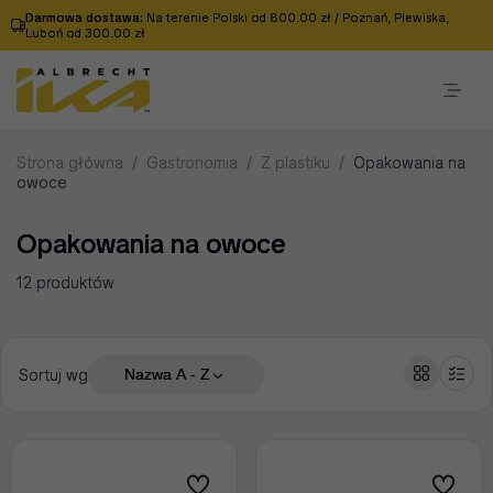
Darmowa dostawa:
Na terenie Polski od 800.00 zł / Poznań, Plewiska,
Luboń od 300.00 zł
Strona główna
/
Gastronomia
/
Z plastiku
/
Opakowania na
owoce
Opakowania na owoce
12 produktów
Sortuj wg
Nazwa A - Z