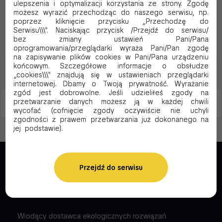
ulepszenia i optymalizacji korzystania ze strony. Zgodę
164.83 PLN Netto
158.30 PLN Netto
możesz wyrazić przechodząc do naszego serwisu, np.
0.20 Brutto / szt.
0.34 Brutto / szt.
poprzez kliknięcie przycisku „Przechodzę do
Serwisu\\\". Naciskając przycisk /Przejdź do serwisu/
bez zmiany ustawień Pani/Pana
Dodaj do koszyka
Dodaj do koszyka
oprogramowania/przeglądarki wyraża Pani/Pan zgodę
na zapisywanie plików cookies w Pani/Pana urządzeniu
końcowym. Szczegółowe informacje o obsłudze
„cookies\\\" znajdują się w ustawieniach przeglądarki
internetowej. Dbamy o Twoją prywatność. Wyrażanie
zgód jest dobrowolne. Jeśli udzieliłeś zgody na
Strona 1
przetwarzanie danych możesz ją w każdej chwili
z 1
wycofać (cofnięcie zgody oczywiście nie uchyli
zgodności z prawem przetwarzania już dokonanego na
jej podstawie).
Przejdź do serwisu
Wiodący dostawca ekologicznych rozwiązań