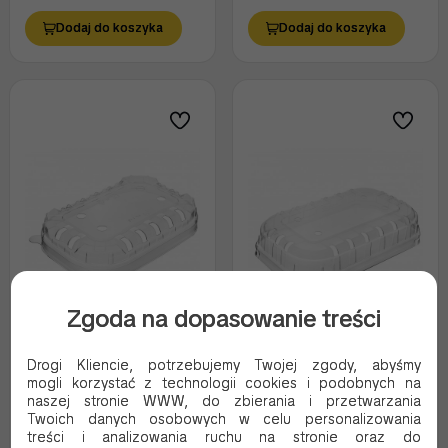
Dodaj do koszyka
Dodaj do koszyka
Zgoda na dopasowanie treści
Pojemnik na owoce
Pojemnik na owoce
Drogi Kliencie, potrzebujemy Twojej zgody, abyśmy
wieczko z PET 142/96
wieczko z PET 190/116
mogli korzystać z technologii cookies i podobnych na
Transparentny
Transparentny
naszej stronie WWW, do zbierania i przetwarzania
Kod produktu:
FL110
Kod produktu:
FL515
Twoich danych osobowych w celu personalizowania
treści i analizowania ruchu na stronie oraz do
202.74 PLN Brutto
194.71 PLN Brutto