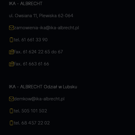
IKA - ALBRECHT
ul. Owsiana 11, Plewiska 62-064
zamowienia-ika@ika-albrecht.pl
tel. 61 661 33 90
Fax. 61 624 22 65 do 67
Fax. 61 663 61 66
IKA - ALBRECHT Odział w Lubsku
demkow@ika-albrecht.pl
tel. 505 101 502
tel. 68 457 22 02