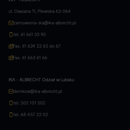
ul. Owsiana 11, Plewiska 62-064
zamowienia-ika@ika-albrecht.pl
tel. 61 661 33 90
Fax. 61 624 22 65 do 67
Fax. 61 663 61 66
IKA - ALBRECHT Odział w Lubsku
demkow@ika-albrecht.pl
tel. 505 101 502
tel. 68 457 22 02