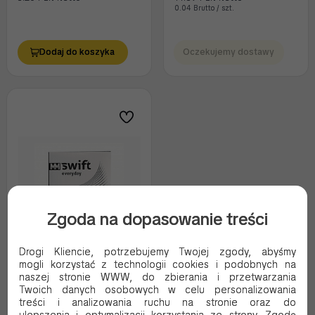
0.04 Brutto / szt.
Dodaj do koszyka
Oczekujemy dostawy
Zgoda na dopasowanie treści
Drogi Kliencie, potrzebujemy Twojej zgody, abyśmy
mogli korzystać z technologii cookies i podobnych na
PAPIER KSERO A4 A500
naszej stronie WWW, do zbierania i przetwarzania
MIX
Twoich danych osobowych w celu personalizowania
treści i analizowania ruchu na stronie oraz do