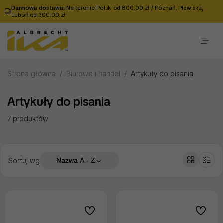
Darmowa dostawa:
Na terenie Polski od 800.00 zł / Poznań, Plewiska,
Luboń od 300.00 zł
Strona główna
/
Biurowe i handel
/
Artykuły do pisania
Artykuły do pisania
7 produktów
Sortuj wg
Nazwa A - Z