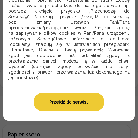
ulepszenia i optymalizacji korzystania ze strony. Zgodę
Kod produktu:
18712
możesz wyrazić przechodząc do naszego serwisu, np.
poprzez kliknięcie przycisku „Przechodzę do
16.78 PLN Brutto
Serwisu\\\". Naciskając przycisk /Przejdź do serwisu/
13.64 PLN Netto
bez zmiany ustawień Pani/Pana
0.03 Brutto / szt.
oprogramowania/przeglądarki wyraża Pani/Pan zgodę
na zapisywanie plików cookies w Pani/Pana urządzeniu
końcowym. Szczegółowe informacje o obsłudze
Dodaj do koszyka
„cookies\\\" znajdują się w ustawieniach przeglądarki
internetowej. Dbamy o Twoją prywatność. Wyrażanie
zgód jest dobrowolne. Jeśli udzieliłeś zgody na
przetwarzanie danych możesz ją w każdej chwili
wycofać (cofnięcie zgody oczywiście nie uchyli
zgodności z prawem przetwarzania już dokonanego na
Strona 1
jej podstawie).
z 1
Przejdź do serwisu
Kategorie produktów
Papier ksero