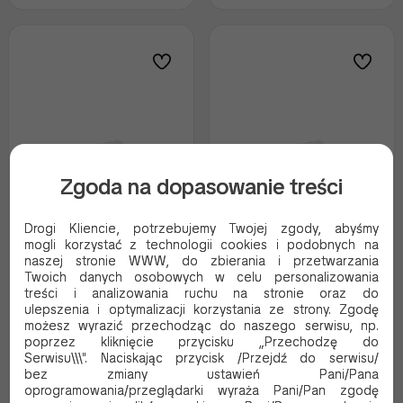
Zgoda na dopasowanie treści
Drogi Kliencie, potrzebujemy Twojej zgody, abyśmy
mogli korzystać z technologii cookies i podobnych na
naszej stronie WWW, do zbierania i przetwarzania
PAPIER POWLEKANY
PAPIER POWLEKANY
Twoich danych osobowych w celu personalizowania
BIAŁY 31+9PE 30/30CM
BIAŁY 31+9PE 30/40CM
treści i analizowania ruchu na stronie oraz do
A1000
A1000
ulepszenia i optymalizacji korzystania ze strony. Zgodę
Kod produktu:
KL124
Kod produktu:
KL125
możesz wyrazić przechodząc do naszego serwisu, np.
poprzez kliknięcie przycisku „Przechodzę do
103.26 PLN Brutto
94.78 PLN Brutto
Serwisu\\\". Naciskając przycisk /Przejdź do serwisu/
83.95 PLN Netto
77.06 PLN Netto
bez zmiany ustawień Pani/Pana
0.10 Brutto / szt.
0.09 Brutto / szt.
oprogramowania/przeglądarki wyraża Pani/Pan zgodę