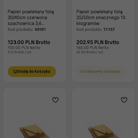
Papier powlekany folią
Papier powlekany folią
30/40cm czerwona
35/50cm smacznego 10
szachownica 3,6
kilogramów
kilograma
Kod produktu:
55181
Kod produktu:
17757
123.00 PLN Brutto
202.95 PLN Brutto
100.00 PLN Netto
165.00 PLN Netto
0.12 Brutto / szt.
20.30 Brutto / szt.
Dodaj do koszyka
Oczekujemy dostawy