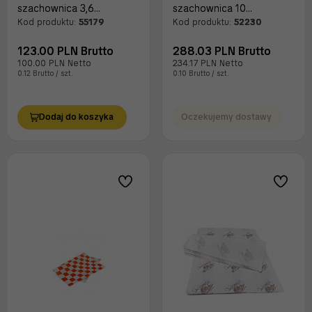
szachownica 3,6
szachownica 10
kilograma
kilogramów
Kod produktu:
55179
Kod produktu:
52230
123.00 PLN Brutto
288.03 PLN Brutto
100.00 PLN Netto
234.17 PLN Netto
0.12 Brutto / szt.
0.10 Brutto / szt.
Dodaj do koszyka
Oczekujemy dostawy