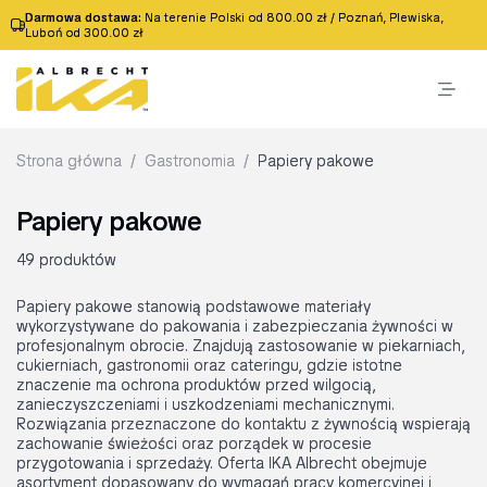
Darmowa dostawa:
Na terenie Polski od 800.00 zł / Poznań, Plewiska,
Luboń od 300.00 zł
Strona główna
/
Gastronomia
/
Papiery pakowe
Papiery pakowe
49 produktów
Papiery pakowe stanowią podstawowe materiały
wykorzystywane do pakowania i zabezpieczania żywności w
profesjonalnym obrocie. Znajdują zastosowanie w piekarniach,
cukierniach, gastronomii oraz cateringu, gdzie istotne
znaczenie ma ochrona produktów przed wilgocią,
zanieczyszczeniami i uszkodzeniami mechanicznymi.
Rozwiązania przeznaczone do kontaktu z żywnością wspierają
zachowanie świeżości oraz porządek w procesie
przygotowania i sprzedaży. Oferta IKA Albrecht obejmuje
asortyment dopasowany do wymagań pracy komercyjnej i