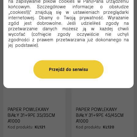
na zapisywanie plików cookies w Pani/Pana urządzeniu
końcowym. Szczegółowe informacje o obsłudze
„cookies\\\" znajdują się w ustawieniach przeglądarki
Dodaj do koszyka
Dodaj do koszyka
internetowej. Dbamy o Twoją prywatność. Wyrażanie
zgód jest dobrowolne. Jeśli udzieliłeś zgody na
przetwarzanie danych możesz ją w każdej chwili
wycofać (cofnięcie zgody oczywiście nie uchyli
zgodności z prawem przetwarzania już dokonanego na
jej podstawie).
Przejdź do serwisu
PAPIER POWLEKANY
PAPIER POWLEKANY
BIAŁY 31+9PE 35/35CM
BIAŁY 31+9PE 45/45CM
A1000
A1000
Kod produktu:
KL121
Kod produktu:
KL120