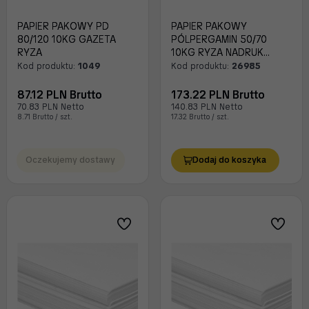
PAPIER PAKOWY PD
PAPIER PAKOWY
80/120 10KG GAZETA
PÓLPERGAMIN 50/70
RYZA
10KG RYZA NADRUK
ROZETA
Kod produktu:
1049
Kod produktu:
26985
87.12 PLN Brutto
173.22 PLN Brutto
70.83 PLN Netto
140.83 PLN Netto
8.71 Brutto / szt.
17.32 Brutto / szt.
Oczekujemy dostawy
Dodaj do koszyka