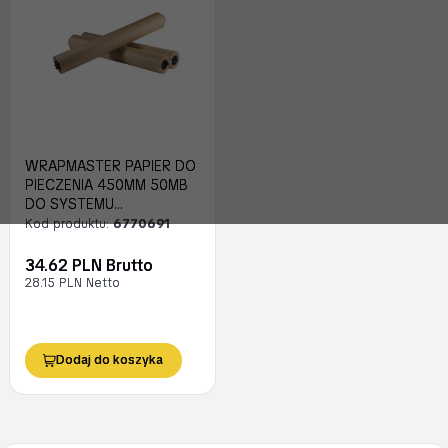
WRAPMASTER PAPIER DO
PIECZENIA 450MM 50MB
DO SYSTEMU
DOZOWANIA
Kod produktu:
6770691
34.62 PLN Brutto
28.15 PLN Netto
Dodaj do koszyka