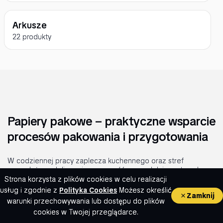
Arkusze
22 produkty
Papiery pakowe – praktyczne wsparcie
procesów pakowania i przygotowania
W codziennej pracy zaplecza kuchennego oraz stref
sprzedażowych liczy się sprawność, porządek i powtarzalna
jakość działań. Materiały pakowe
ułatwiają organizację
Strona korzysta z plików cookies w celu realizacji
stanowisk, skracają czas obsługi i wspierają utrzymanie
usług i zgodnie z
Polityka Cookies
Możesz określić
Zamknij
standardów sanitarnych
przy różnorodnym asortymencie.
warunki przechowywania lub dostępu do plików
0
Właściwie dobrany papier pakowy porządkuje procesy
cookies w Twojej przeglądarce.
pakowania, zabezpiecza wyroby i zwiększa wygodę pracy
Koszyk
Szukaj
Moje konto
Ulubione