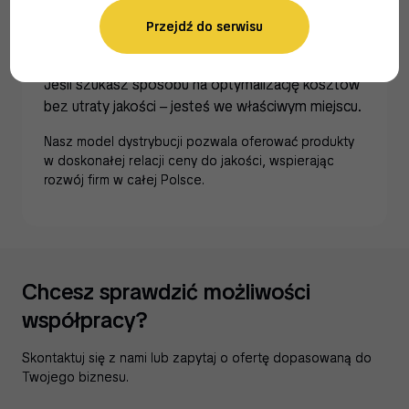
Realne oszczędności bez
kompromisów
Przejdź do serwisu
Jeśli szukasz sposobu na optymalizację kosztów
bez utraty jakości – jesteś we właściwym miejscu.
Nasz model dystrybucji pozwala oferować produkty
w doskonałej relacji ceny do jakości, wspierając
rozwój firm w całej Polsce.
Chcesz sprawdzić możliwości
współpracy?
Skontaktuj się z nami lub zapytaj o ofertę dopasowaną do
Twojego biznesu.