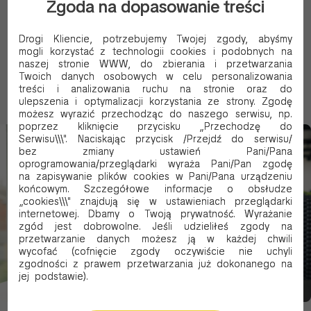
Zgoda na dopasowanie treści
Stabilność dostaw
Dywersyfikacja kierunków importu (Europa +
Drogi Kliencie, potrzebujemy Twojej zgody, abyśmy
mogli korzystać z technologii cookies i podobnych na
Azja) pozwala nam utrzymać ciągłość dostaw
naszej stronie WWW, do zbierania i przetwarzania
nawet w dynamicznych warunkach rynkowych.
Twoich danych osobowych w celu personalizowania
treści i analizowania ruchu na stronie oraz do
ulepszenia i optymalizacji korzystania ze strony. Zgodę
możesz wyrazić przechodząc do naszego serwisu, np.
poprzez kliknięcie przycisku „Przechodzę do
Serwisu\\\". Naciskając przycisk /Przejdź do serwisu/
bez zmiany ustawień Pani/Pana
oprogramowania/przeglądarki wyraża Pani/Pan zgodę
na zapisywanie plików cookies w Pani/Pana urządzeniu
końcowym. Szczegółowe informacje o obsłudze
„cookies\\\" znajdują się w ustawieniach przeglądarki
internetowej. Dbamy o Twoją prywatność. Wyrażanie
zgód jest dobrowolne. Jeśli udzieliłeś zgody na
przetwarzanie danych możesz ją w każdej chwili
wycofać (cofnięcie zgody oczywiście nie uchyli
zgodności z prawem przetwarzania już dokonanego na
jej podstawie).