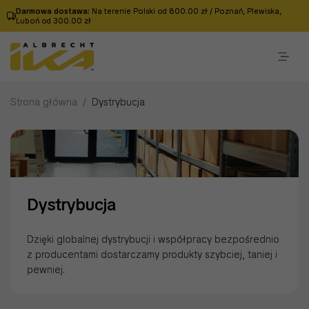
Darmowa dostawa:
Na terenie Polski od 800.00 zł / Poznań, Plewiska,
Luboń od 300.00 zł
Strona główna
/
Dystrybucja
Dystrybucja
Dzięki globalnej dystrybucji i współpracy bezpośrednio
z producentami dostarczamy produkty szybciej, taniej i
pewniej.