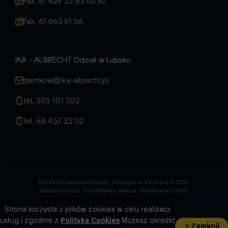
Fax. 61 624 22 65 do 67
Fax. 61 663 61 66
IKA - ALBRECHT Odział w Lubsku
demkow@ika-albrecht.pl
tel. 505 101 502
tel. 68 457 22 02
Wszystkie prawa zastrzeżone. Copyright by Ika-Albrecht 2026.
Realizacja sklepu internetowego:
agencja interaktywna Olicom
.
Strona korzysta z plików cookies w celu realizacji
usług i zgodnie z
Polityka Cookies
Możesz określić
Zamknij