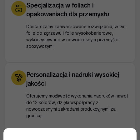
Specjalizacja w foliach i
opakowaniach dla przemysłu
Dostarczamy zaawansowane rozwiązania, w tym
folie do zgrzewu i folie wysokobarierowe,
wykorzystywane w nowoczesnym przemyśle
spożywczym.
Personalizacja i nadruki wysokiej
jakości
Oferujemy możliwość wykonania nadruków nawet
do 12 kolorów, dzięki współpracy z
nowoczesnymi zakładami produkcyjnymi za
granicą.