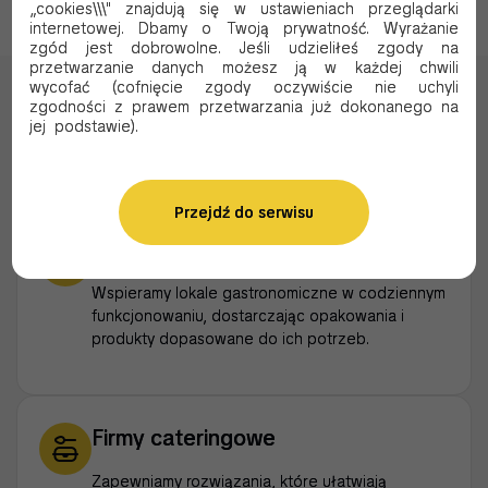
„cookies\\\" znajdują się w ustawieniach przeglądarki
internetowej. Dbamy o Twoją prywatność. Wyrażanie
zgód jest dobrowolne. Jeśli udzieliłeś zgody na
przetwarzanie danych możesz ją w każdej chwili
wycofać (cofnięcie zgody oczywiście nie uchyli
Dla kogo pracujemy?
zgodności z prawem przetwarzania już dokonanego na
jej podstawie).
Wspieramy firmy na każdym etapie rozwoju
Przejdź do serwisu
Restauracje i gastronomia
Wspieramy lokale gastronomiczne w codziennym
funkcjonowaniu, dostarczając opakowania i
produkty dopasowane do ich potrzeb.
Firmy cateringowe
Zapewniamy rozwiązania, które ułatwiają