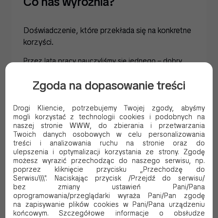
Co nas wyróżnia?
Doświadczenie, które przekłada się na konkretne
korzyści.
Przez lata pracy nauczyliśmy się jednego – dobry
produkt to nie wszystko. Równie ważne są:
Zgoda na dopasowanie treści
Doradztwo dopasowane do branży i skali
działalności
Drogi Kliencie, potrzebujemy Twojej zgody, abyśmy
Stabilność współpracy i przewidywalność
mogli korzystać z technologii cookies i podobnych na
naszej stronie WWW, do zbierania i przetwarzania
dostaw
Twoich danych osobowych w celu personalizowania
Możliwość negocjacji i dopasowania oferty
treści i analizowania ruchu na stronie oraz do
ulepszenia i optymalizacji korzystania ze strony. Zgodę
Znajomość realiów rynku gastronomicznego i
możesz wyrazić przechodząc do naszego serwisu, np.
handlowego
poprzez kliknięcie przycisku „Przechodzę do
Serwisu\\\". Naciskając przycisk /Przejdź do serwisu/
Dzięki temu nasi klienci mogą działać sprawniej,
bez zmiany ustawień Pani/Pana
oprogramowania/przeglądarki wyraża Pani/Pan zgodę
optymalizować koszty i rozwijać swój biznes bez
na zapisywanie plików cookies w Pani/Pana urządzeniu
zbędnych przestojów.
końcowym. Szczegółowe informacje o obsłudze