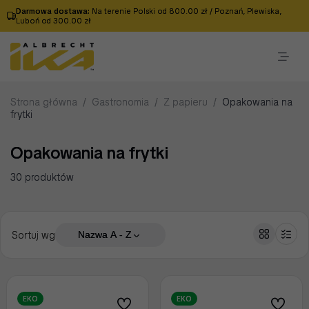
Darmowa dostawa:
Na terenie Polski od 800.00 zł / Poznań, Plewiska,
Luboń od 300.00 zł
Strona główna
/
Gastronomia
/
Z papieru
/
Opakowania na
frytki
Opakowania na frytki
30 produktów
Sortuj wg
Nazwa A - Z
EKO
EKO