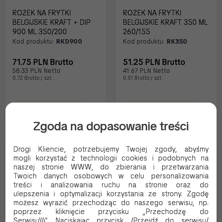
ROŻEK NA FRYTKI
ROŻEK NA FRYTKI
BELGIJSKIE KRAFT + DIP
BELGIJSKIE KRAFT 350 ML
900 ML 350/200
260/155
Kod produktu:
RKD900
Kod produktu:
RK350
71.75 PLN Brutto
51.25 PLN Brutto
58.33 PLN Netto
41.67 PLN Netto
0.72 Brutto / szt.
0.51 Brutto / szt.
Oczekujemy dostawy
Oczekujemy dostawy
Zgoda na dopasowanie treści
Drogi Kliencie, potrzebujemy Twojej zgody, abyśmy
EKO
EKO
mogli korzystać z technologii cookies i podobnych na
naszej stronie WWW, do zbierania i przetwarzania
Twoich danych osobowych w celu personalizowania
treści i analizowania ruchu na stronie oraz do
ulepszenia i optymalizacji korzystania ze strony. Zgodę
możesz wyrazić przechodząc do naszego serwisu, np.
poprzez kliknięcie przycisku „Przechodzę do
Serwisu\\\". Naciskając przycisk /Przejdź do serwisu/