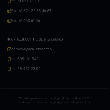
tel. 61 661 33 90
Fax. 61 624 22 65 do 67
Fax. 61 663 61 66
IKA - ALBRECHT Odział w Lubsku
demkow@ika-albrecht.pl
tel. 505 101 502
tel. 68 457 22 02
Wszystkie prawa zastrzeżone. Copyright by Ika-Albrecht 2026.
Realizacja sklepu internetowego:
agencja interaktywna Olicom
.