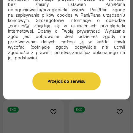
bez zmiany ustawień Pani/Pana
oprogramowania/przeglądarki wyraża Pani/Pan zgodę
na zapisywanie plików cookies w Pani/Pana urządzeniu
końcowym. Szczegółowe informacje o obsłudze
„cookies\\\" znajdują się w ustawieniach przeglądarki
ROŻEK NA FRYTKI
ROŻEK NA FRYTKI
internetowej. Dbamy o Twoją prywatność. Wyrażanie
BELGIJSKIE KRAFT 500 ML
BELGIJSKIE KRAFT 900 ML
zgód jest dobrowolne. Jeśli udzieliłeś zgody na
300/175
350/200
przetwarzanie danych możesz ją w każdej chwili
Kod produktu:
RK500
Kod produktu:
RK900
wycofać (cofnięcie zgody oczywiście nie uchyli
zgodności z prawem przetwarzania już dokonanego na
51.25 PLN Brutto
56.37 PLN Brutto
jej podstawie).
41.67 PLN Netto
45.83 PLN Netto
0.51 Brutto / szt.
0.56 Brutto / szt.
Przejdź do serwisu
Dodaj do koszyka
Oczekujemy dostawy
EKO
EKO