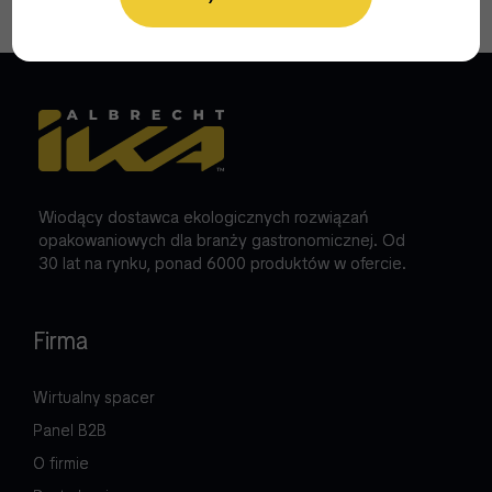
Wiodący dostawca ekologicznych rozwiązań
opakowaniowych dla branży gastronomicznej. Od
30 lat na rynku, ponad 6000 produktów w ofercie.
Firma
Wirtualny spacer
Panel B2B
O firmie