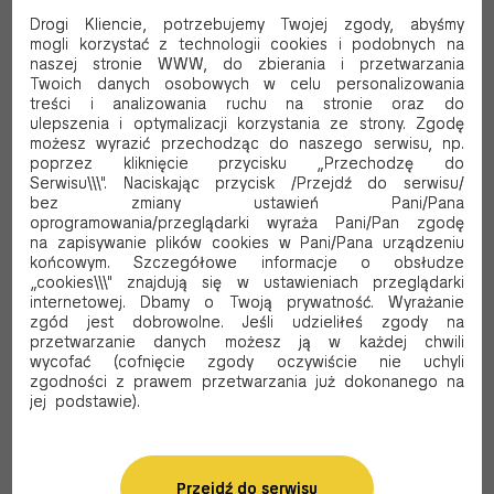
Czy produkt nadaje się do podgrzania w
NIE
Drogi Kliencie, potrzebujemy Twojej zgody, abyśmy
piekarniku
mogli korzystać z technologii cookies i podobnych na
Pojemność produktu 1 komora
250
naszej stronie WWW, do zbierania i przetwarzania
Twoich danych osobowych w celu personalizowania
Czy materiał jest powlekany
NIE
treści i analizowania ruchu na stronie oraz do
ulepszenia i optymalizacji korzystania ze strony. Zgodę
możesz wyrazić przechodząc do naszego serwisu, np.
Opakowanie
poprzez kliknięcie przycisku „Przechodzę do
Serwisu\\\". Naciskając przycisk /Przejdź do serwisu/
Ilość sztuk w opakowaniu
50
bez zmiany ustawień Pani/Pana
oprogramowania/przeglądarki wyraża Pani/Pan zgodę
na zapisywanie plików cookies w Pani/Pana urządzeniu
Karton
końcowym. Szczegółowe informacje o obsłudze
„cookies\\\" znajdują się w ustawieniach przeglądarki
Ilość opakowań w kartonie
10
internetowej. Dbamy o Twoją prywatność. Wyrażanie
Ilość sztuk w kartonie
500
zgód jest dobrowolne. Jeśli udzieliłeś zgody na
przetwarzanie danych możesz ją w każdej chwili
wycofać (cofnięcie zgody oczywiście nie uchyli
Paleta
zgodności z prawem przetwarzania już dokonanego na
jej podstawie).
Przejdź do serwisu