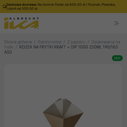
Darmowa dostawa:
Na terenie Polski od 800.00 zł / Poznań, Plewiska,
Luboń od 300.00 zł
Strona główna
/
Gastronomia
/
Z papieru
/
Opakowania na
frytki
/
ROŻEK NA FRYTKI KRAFT + DIP 100G 250ML 190/165
A50
EKO