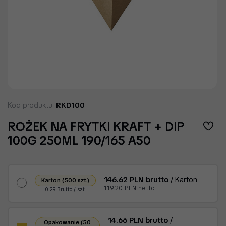
RKD100
Kod produktu:
ROŻEK NA FRYTKI KRAFT + DIP
100G 250ML 190/165 A50
146.62 PLN brutto
/ Karton
Karton (500 szt.)
119.20 PLN netto
0.29 Brutto / szt.
14.66 PLN brutto
/
Opakowanie (50