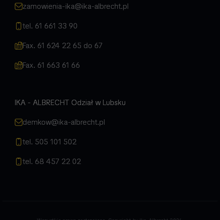
zamowienia-ika@ika-albrecht.pl
tel. 61 661 33 90
Fax. 61 624 22 65 do 67
Fax. 61 663 61 66
IKA - ALBRECHT Odział w Lubsku
demkow@ika-albrecht.pl
tel. 505 101 502
tel. 68 457 22 02