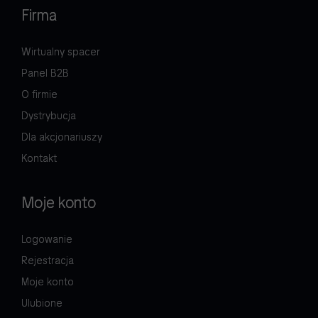
80.98 PLN Brutto
Firma
Oczekujemy
dostawy
Wirtualny spacer
Panel B2B
O firmie
Dystrybucja
Dla akcjonariuszy
Kontakt
Moje konto
Logowanie
Rejestracja
Moje konto
Ulubione