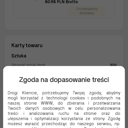
80.98 PLN Brutto
Oczekujemy
dostawy
KARTON PIZZA PROSTY BIAŁY
41/41/4 A50
4141PB
Karty towaru
91.22 PLN Brutto
Sztuka
Dodaj do koszyka
Długość sztuki (mm)
350
Szerokość produktu (mm)
350
KARTON PIZZA PROSTY BIAŁY
Zgoda na dopasowanie treści
40/40/4 A50
Kolor
BIAŁY
Materiał wykonania główny
PAPIER
4040PB
Drogi Kliencie, potrzebujemy Twojej zgody, abyśmy
87.13 PLN Brutto
mogli korzystać z technologii cookies i podobnych na
Materiał wykonania
PE
naszej stronie WWW, do zbierania i przetwarzania
Dodaj do koszyka
Czy materiał jest powlekany
TAK
Twoich danych osobowych w celu personalizowania
treści i analizowania ruchu na stronie oraz do
Waga produktu bez opakowania (gram)
5
ulepszenia i optymalizacji korzystania ze strony. Zgodę
KARTON PIZZA PROSTY BIAŁY
możesz wyrazić przechodząc do naszego serwisu, np.
35/35/4 A50