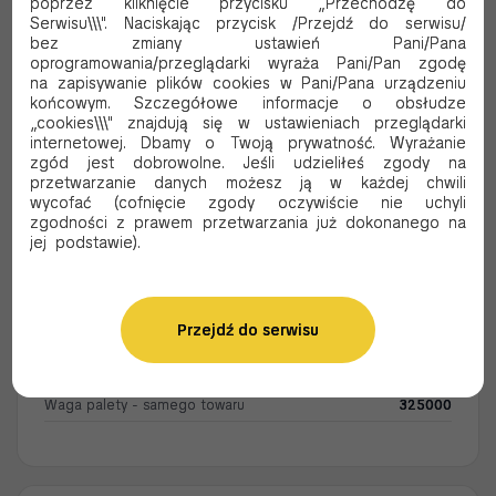
poprzez kliknięcie przycisku „Przechodzę do
Opakowanie
Serwisu\\\". Naciskając przycisk /Przejdź do serwisu/
3535PB
bez zmiany ustawień Pani/Pana
Ilość sztuk w opakowaniu
1000
oprogramowania/przeglądarki wyraża Pani/Pan zgodę
69.70 PLN Brutto
Waga produktu bez opakowania (gram)
5000
na zapisywanie plików cookies w Pani/Pana urządzeniu
końcowym. Szczegółowe informacje o obsłudze
Dodaj do koszyka
„cookies\\\" znajdują się w ustawieniach przeglądarki
Karton
internetowej. Dbamy o Twoją prywatność. Wyrażanie
zgód jest dobrowolne. Jeśli udzieliłeś zgody na
KARTON PIZZA ŚCIĘTY SZARY
Ilość opakowań w kartonie
1
przetwarzanie danych możesz ją w każdej chwili
42/42/4 A100
wycofać (cofnięcie zgody oczywiście nie uchyli
Ilość sztuk w kartonie
1000
zgodności z prawem przetwarzania już dokonanego na
4242SS
jej podstawie).
Waga kartonu w gramach (gram)
5000
176.30 PLN Brutto
Oczekujemy
dostawy
Paleta
Przejdź do serwisu
Ilość kartonów na palecie
65
KARTON PIZZA ŚCIĘTY SZARY
40/40/4 A100
Ilość sztuk na palecie
65000
Waga palety - samego towaru
325000
4040SS
146.37 PLN Brutto
Dodaj do koszyka