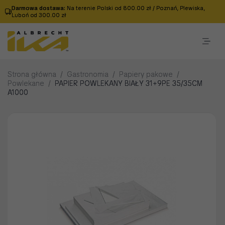
Darmowa dostawa:
Na terenie Polski od 800.00 zł / Poznań, Plewiska,
Luboń od 300.00 zł
Strona główna
/
Gastronomia
/
Papiery pakowe
/
Powlekane
/
PAPIER POWLEKANY BIAŁY 31+9PE 35/35CM
A1000
KARTON PIZZA PROSTY BRĄZ
42/42/4 A50
4242PS
87.13 PLN Brutto
Oczekujemy
dostawy
KARTON PIZZA PROSTY BIAŁY
42/42/4,5 A50
4242PB