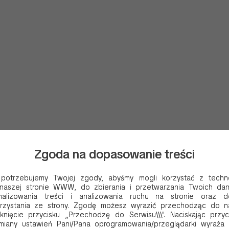
ku opakowań
Zgoda na dopasowanie treści
, potrzebujemy Twojej zgody, abyśmy mogli korzystać z techno
naszej stronie WWW, do zbierania i przetwarzania Twoich da
alizowania treści i analizowania ruchu na stronie oraz d
korzystania ze strony. Zgodę możesz wyrazić przechodząc do n
knięcie przycisku „Przechodzę do Serwisu\\\". Naciskając przy
miany ustawień Pani/Pana oprogramowania/przeglądarki wyraża