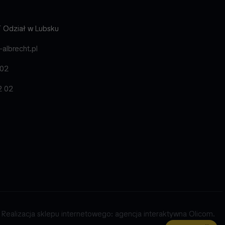
 Odział w Lubsku
lbrecht.pl
502
2 02
Realizacja sklepu internetowego:
agencja interaktywna Olicom
.