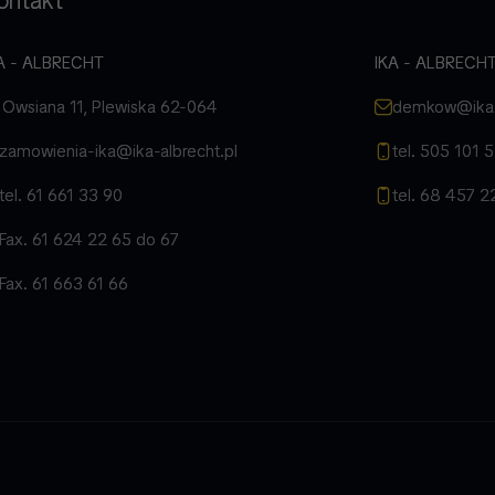
ontakt
A - ALBRECHT
IKA - ALBRECHT
. Owsiana 11, Plewiska 62-064
demkow@ika-a
zamowienia-ika@ika-albrecht.pl
tel. 505 101 
tel. 61 661 33 90
tel. 68 457 2
Fax. 61 624 22 65 do 67
Fax. 61 663 61 66