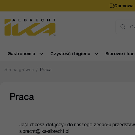
Darmowa 
Gastronomia
Czystość i higiena
Biurowe i han
Strona główna
/
Praca
Praca
Jeśli chcesz dołączyć do naszego zespołu przedstawi
albrecht@ika-albrecht.pl