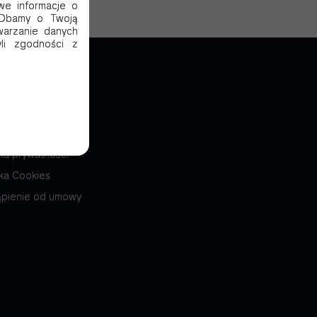
we informacje o
. Dbamy o Twoją
warzanie danych
li zgodności z
arcie
amin
yka prywatności
yka Cookies
pienie od umowy