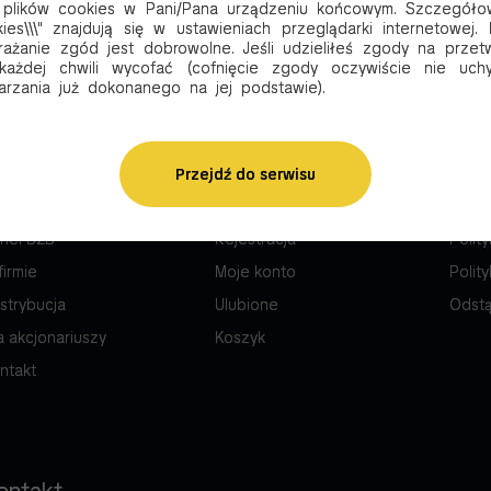
 plików cookies w Pani/Pana urządzeniu końcowym. Szczegóło
ies\\\" znajdują się w ustawieniach przeglądarki internetowej
rażanie zgód jest dobrowolne. Jeśli udzieliłeś zgody na przet
ażdej chwili wycofać (cofnięcie zgody oczywiście nie uchy
rzania już dokonanego na jej podstawie).
irma
Moje konto
Wsp
Przejdź do serwisu
rtualny spacer
Logowanie
Regul
nel B2B
Rejestracja
Polit
firmie
Moje konto
Polit
strybucja
Ulubione
Odstą
a akcjonariuszy
Koszyk
ntakt