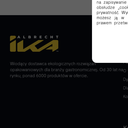
na zapisywanie
obsłudze „cook
prywatność. Wy
możesz ją w k
prawem przetwa
F
Wi
Pa
Wiodący dostawca ekologicznych rozwiązań
opakowaniowych dla branży gastronomicznej. Od 30 lat na
O 
rynku, ponad 6000 produktów w ofercie.
Dy
Dl
Ko