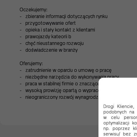
Oczekujemy:
- zbieranie informacji dotyczących rynku
- przygotowywanie ofert
- opieka i stały kontakt z klientami
- prawojazdy kateorii b
- chęć nieustannego rozwoju
- doświadczenie w branży
Oferujemy:
- zatrudnienie w oparciu o umowę o pracę
- niezbędne narzędzia do wykonywania pracy
- praca w stabilnej firmie o znaczącej pozycji na ryn
- wysoką prowizję opartą o wypracowany zysk
- nieograniczony rozwój wynagrodzenia
Drogi Kliencie
podobnych na 
w celu person
optymalizacji 
np. poprzez kli
serwisu/ bez z