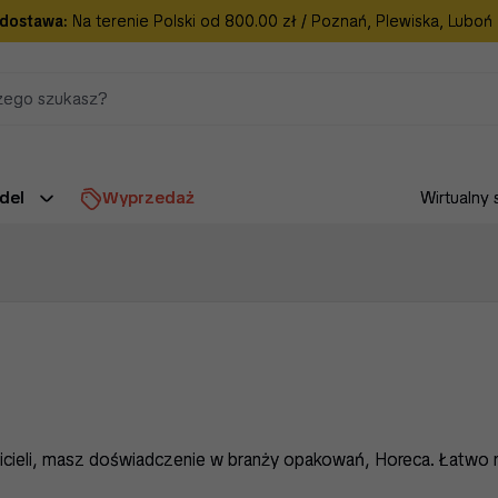
dostawa:
Na terenie Polski od 800.00 zł / Poznań, Plewiska, Luboń
del
Wyprzedaż
Wirtualny 
cieli, masz doświadczenie w branży opakowań, Horeca. Łatwo n