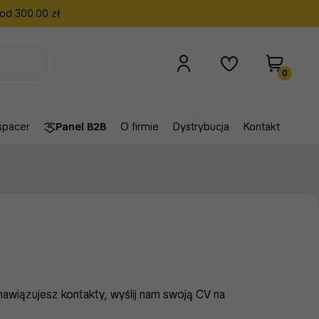
 od 300.00 zł
0
spacer
Panel B2B
O firmie
Dystrybucja
Kontakt
awiązujesz kontakty, wyślij nam swoją CV na