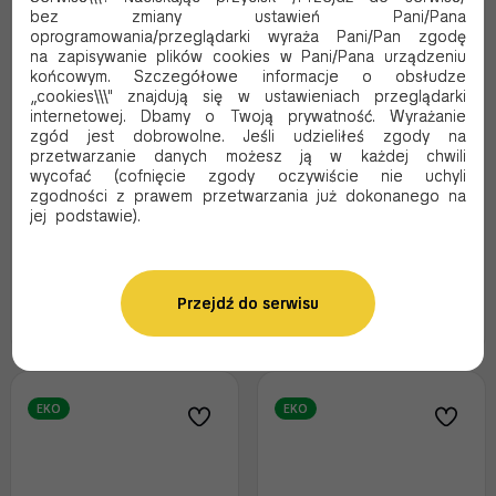
bez zmiany ustawień Pani/Pana
oprogramowania/przeglądarki wyraża Pani/Pan zgodę
na zapisywanie plików cookies w Pani/Pana urządzeniu
końcowym. Szczegółowe informacje o obsłudze
„cookies\\\" znajdują się w ustawieniach przeglądarki
ROŻEK NA FRYTKI
ROŻEK NA FRYTKI
internetowej. Dbamy o Twoją prywatność. Wyrażanie
BELGIJSKIE KRAFT 500 ML
BELGIJSKIE KRAFT 900 ML
zgód jest dobrowolne. Jeśli udzieliłeś zgody na
300/175
350/200
przetwarzanie danych możesz ją w każdej chwili
Kod produktu:
RK500
Kod produktu:
RK900
wycofać (cofnięcie zgody oczywiście nie uchyli
zgodności z prawem przetwarzania już dokonanego na
51.25 PLN Brutto
56.37 PLN Brutto
jej podstawie).
41.67 PLN Netto
45.83 PLN Netto
0.51 Brutto / szt.
0.56 Brutto / szt.
Przejdź do serwisu
Dodaj do koszyka
Oczekujemy dostawy
EKO
EKO