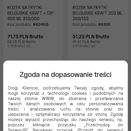
ROŻEK NA FRYTKI
ROŻEK NA FRYTKI
BELGIJSKIE KRAFT + DIP
BELGIJSKIE KRAFT 350 ML
900 ML 350/200
260/155
Kod produktu:
RKD900
Kod produktu:
RK350
71.75 PLN Brutto
51.25 PLN Brutto
58.33 PLN Netto
41.67 PLN Netto
0.72 Brutto / szt.
0.51 Brutto / szt.
Oczekujemy dostawy
Oczekujemy dostawy
Zgoda na dopasowanie treści
Drogi Kliencie, potrzebujemy Twojej zgody, abyśmy
EKO
EKO
mogli korzystać z technologii cookies i podobnych na
naszej stronie WWW, do zbierania i przetwarzania
Twoich danych osobowych w celu personalizowania
treści i analizowania ruchu na stronie oraz do
ulepszenia i optymalizacji korzystania ze strony. Zgodę
możesz wyrazić przechodząc do naszego serwisu, np.
poprzez kliknięcie przycisku „Przechodzę do
Serwisu\\\". Naciskając przycisk /Przejdź do serwisu/