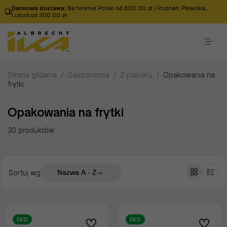
Darmowa dostawa:
Na terenie Polski od 800.00 zł / Poznań, Plewiska,
Luboń od 300.00 zł
Strona główna
/
Gastronomia
/
Z papieru
/
Opakowania na
frytki
Opakowania na frytki
30 produktów
Sortuj wg
Nazwa A - Z
EKO
EKO