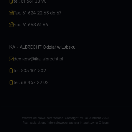
tel. 61 661 33 90
Fax. 61 624 22 65 do 67
Fax. 61 663 61 66
IKA - ALBRECHT Odział w Lubsku
demkow@ika-albrecht.pl
tel. 505 101 502
tel. 68 457 22 02
Wszystkie prawa zastrzeżone. Copyright by Ika-Albrecht 2026.
Realizacja sklepu internetowego:
agencja interaktywna Olicom
.