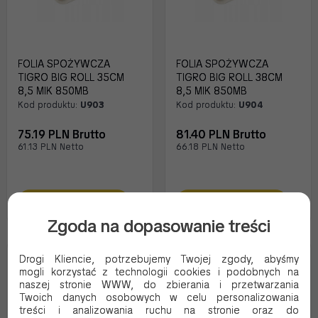
FOLIA SPOŻYWCZA
FOLIA SPOŻYWCZA
TIGRO BIG ROLL 35CM
TIGRO BIG ROLL 38CM
8,5 MIK 850MB
8,5 MIK 850MB
Kod produktu:
U903
Kod produktu:
U904
75.19 PLN Brutto
81.40 PLN Brutto
61.13 PLN Netto
66.18 PLN Netto
Dodaj do koszyka
Dodaj do koszyka
Zgoda na dopasowanie treści
Drogi Kliencie, potrzebujemy Twojej zgody, abyśmy
mogli korzystać z technologii cookies i podobnych na
naszej stronie WWW, do zbierania i przetwarzania
Twoich danych osobowych w celu personalizowania
treści i analizowania ruchu na stronie oraz do