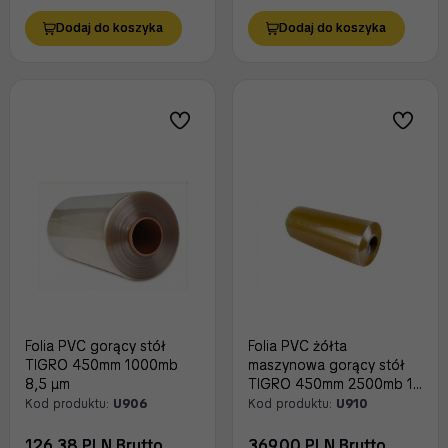
Dodaj do koszyka
Dodaj do koszyka
Folia PVC gorący stół
Folia PVC żółta
TIGRO 450mm 1000mb
maszynowa gorący stół
8,5 μm
TIGRO 450mm 2500mb 11
μm
Kod produktu:
U906
Kod produktu:
U910
126.38 PLN Brutto
369.00 PLN Brutto