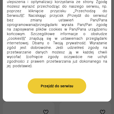
ulepszenia i optymalizacji korzystania ze strony. Zgodę
możesz wyrazić przechodząc do naszego serwisu, np.
poprzez kliknięcie przycisku „Przechodzę do
Serwisu\\\". Naciskając przycisk /Przejdź do serwisu/
bez zmiany ustawień Pani/Pana
oprogramowania/przeglądarki wyraża Pani/Pan zgodę
na zapisywanie plików cookies w Pani/Pana urządzeniu
końcowym. Szczegółowe informacje o obsłudze
„cookies\\\" znajdują się w ustawieniach przeglądarki
OBRYWACZ DO FOLII 130
OBRYWACZ DO FOLII 145
internetowej. Dbamy o Twoją prywatność. Wyrażanie
STANDART DO FOLII PE
STANDART DO FOLII PE
zgód jest dobrowolne. Jeśli udzieliłeś zgody na
przetwarzanie danych możesz ją w każdej chwili
Kod produktu:
2492
Kod produktu:
2491
wycofać (cofnięcie zgody oczywiście nie uchyli
zgodności z prawem przetwarzania już dokonanego na
132.82 PLN Brutto
135.76 PLN Brutto
jej podstawie).
107.98 PLN Netto
110.37 PLN Netto
Przejdź do serwisu
Dodaj do koszyka
Dodaj do koszyka