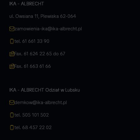
IKA - ALBRECHT
ul. Owsiana 11, Plewiska 62-064
zamowienia-ika@ika-albrecht.pl
tel. 61 661 33 90
Fax. 61 624 22 65 do 67
Fax. 61 663 61 66
IKA - ALBRECHT Odział w Lubsku
demkow@ika-albrecht.pl
tel. 505 101 502
tel. 68 457 22 02