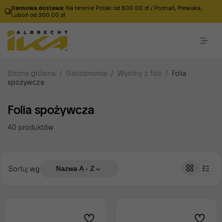
Darmowa dostawa:
Na terenie Polski od 800.00 zł / Poznań, Plewiska,
Luboń od 300.00 zł
Strona główna
/
Gastronomia
/
Wyroby z folii
/
Folia
spożywcza
Folia spożywcza
40 produktów
Sortuj wg
Nazwa A - Z