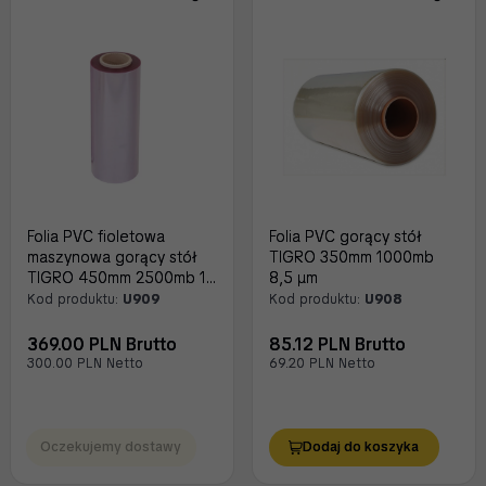
Folia PVC fioletowa
Folia PVC gorący stół
maszynowa gorący stół
TIGRO 350mm 1000mb
TIGRO 450mm 2500mb 11
8,5 μm
μm
Kod produktu:
U909
Kod produktu:
U908
369.00 PLN Brutto
85.12 PLN Brutto
300.00 PLN Netto
69.20 PLN Netto
Oczekujemy dostawy
Dodaj do koszyka