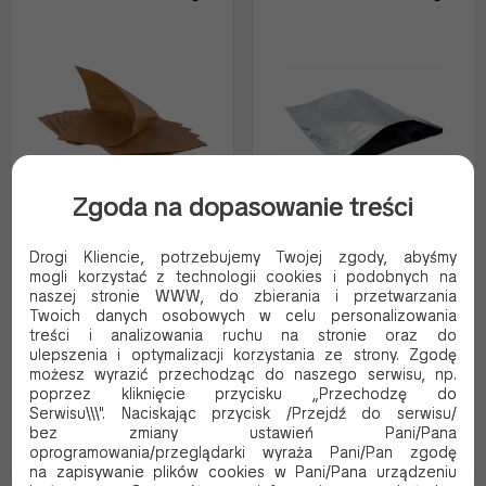
Zgoda na dopasowanie treści
TOREBKA KRAFT KEBAB
Torebka na KURCZAKA
Drogi Kliencie, potrzebujemy Twojej zgody, abyśmy
160x170 POWLEKANA PE
aluminiowo foliowa DUŻA
mogli korzystać z technologii cookies i podobnych na
250/250
naszej stronie WWW, do zbierania i przetwarzania
Kod produktu:
7350
Kod produktu:
7301
Twoich danych osobowych w celu personalizowania
treści i analizowania ruchu na stronie oraz do
82.00 PLN Brutto
61.50 PLN Brutto
ulepszenia i optymalizacji korzystania ze strony. Zgodę
66.67 PLN Netto
50.00 PLN Netto
możesz wyrazić przechodząc do naszego serwisu, np.
0.08 Brutto / szt.
0.62 Brutto / szt.
poprzez kliknięcie przycisku „Przechodzę do
Serwisu\\\". Naciskając przycisk /Przejdź do serwisu/
bez zmiany ustawień Pani/Pana
Dodaj do koszyka
Oczekujemy dostawy
oprogramowania/przeglądarki wyraża Pani/Pan zgodę
na zapisywanie plików cookies w Pani/Pana urządzeniu