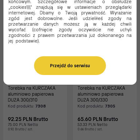
końcowym. Szczegółowe informacje o obsłudze
„cookies\\\" znajdują się w ustawieniach przeglądarki
internetowej. Dbamy o Twoją prywatność. Wyrażanie
zgód jest dobrowolne. Jeśli udzieliłeś zgody na
przetwarzanie danych możesz ją w każdej chwili
wycofać (cofnięcie zgody oczywiście nie uchyli
zgodności z prawem przetwarzania już dokonanego na
jej podstawie).
Przejdź do serwisu
Torebka na KURCZAKA
Torebka na KURCZAKA
aluminiowo papierowa
aluminiowo papierowa
DUŻA 300/310
DUŻA 300/330
Kod produktu:
7308
Kod produktu:
7305
92.25 PLN Brutto
65.60 PLN Brutto
75.00 PLN Netto
53.33 PLN Netto
0.92 Brutto / szt.
0.66 Brutto / szt.