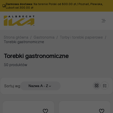
Darmowa dostawa:
Na terenie Polski od 800.00 zł / Poznań, Plewiska,
Luboń od 300.00 zł
Strona główna
/
Gastronomia
/
Torby i torebki papierowe
/
Torebki gastronomiczne
Torebki gastronomiczne
50 produktów
Sortuj wg
Nazwa A - Z