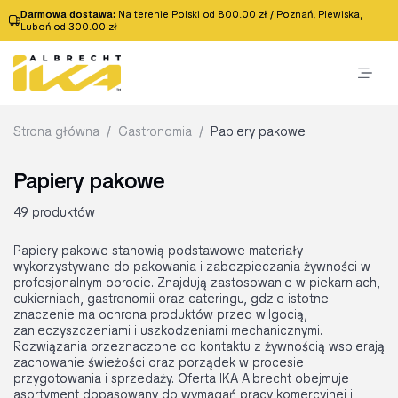
Darmowa dostawa:
Na terenie Polski od 800.00 zł / Poznań, Plewiska,
Luboń od 300.00 zł
Strona główna
/
Gastronomia
/
Papiery pakowe
Papiery pakowe
49 produktów
Papiery pakowe stanowią podstawowe materiały
wykorzystywane do pakowania i zabezpieczania żywności w
profesjonalnym obrocie. Znajdują zastosowanie w piekarniach,
cukierniach, gastronomii oraz cateringu, gdzie istotne
znaczenie ma ochrona produktów przed wilgocią,
zanieczyszczeniami i uszkodzeniami mechanicznymi.
Rozwiązania przeznaczone do kontaktu z żywnością wspierają
zachowanie świeżości oraz porządek w procesie
przygotowania i sprzedaży. Oferta IKA Albrecht obejmuje
asortyment dopasowany do wymagań pracy komercyjnej i