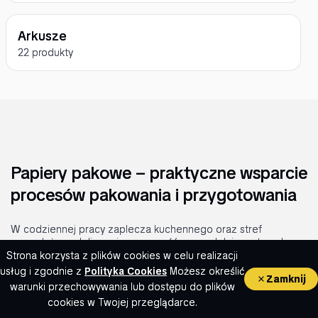
Arkusze
22 produkty
Papiery pakowe – praktyczne wsparcie
procesów pakowania i przygotowania
W codziennej pracy zaplecza kuchennego oraz stref
sprzedażowych liczy się sprawność, porządek i powtarzalna
jakość działań. Materiały pakowe
ułatwiają organizację
Strona korzysta z plików cookies w celu realizacji
stanowisk, skracają czas obsługi i wspierają utrzymanie
usług i zgodnie z
Polityka Cookies
Możesz określić
Zamknij
standardów sanitarnych
przy różnorodnym asortymencie.
warunki przechowywania lub dostępu do plików
0
Właściwie dobrany papier pakowy porządkuje procesy
cookies w Twojej przeglądarce.
pakowania, zabezpiecza wyroby i zwiększa wygodę pracy
Koszyk
Szukaj
Moje konto
Ulubione