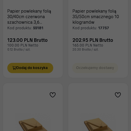
Papier powlekany folią
Papier powlekany folią
30/40cm czerwona
35/50cm smacznego 10
szachownica 3,6
kilogramów
kilograma
Kod produktu:
55181
Kod produktu:
17757
123.00 PLN Brutto
202.95 PLN Brutto
100.00 PLN Netto
165.00 PLN Netto
0.12 Brutto / szt.
20.30 Brutto / szt.
Dodaj do koszyka
Oczekujemy dostawy