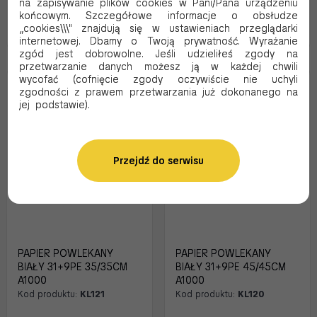
na zapisywanie plików cookies w Pani/Pana urządzeniu
końcowym. Szczegółowe informacje o obsłudze
„cookies\\\" znajdują się w ustawieniach przeglądarki
Dodaj do koszyka
Dodaj do koszyka
internetowej. Dbamy o Twoją prywatność. Wyrażanie
zgód jest dobrowolne. Jeśli udzieliłeś zgody na
przetwarzanie danych możesz ją w każdej chwili
wycofać (cofnięcie zgody oczywiście nie uchyli
zgodności z prawem przetwarzania już dokonanego na
jej podstawie).
Przejdź do serwisu
PAPIER POWLEKANY
PAPIER POWLEKANY
BIAŁY 31+9PE 35/35CM
BIAŁY 31+9PE 45/45CM
A1000
A1000
Kod produktu:
KL121
Kod produktu:
KL120