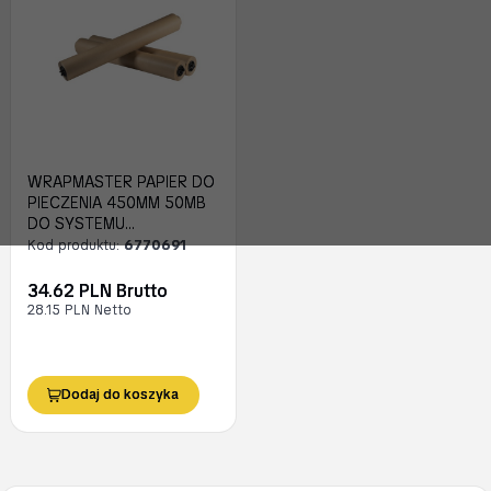
WRAPMASTER PAPIER DO
PIECZENIA 450MM 50MB
DO SYSTEMU
DOZOWANIA
Kod produktu:
6770691
34.62 PLN Brutto
28.15 PLN Netto
Dodaj do koszyka