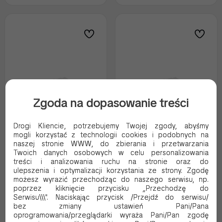
Zgoda na dopasowanie treści
Drogi Kliencie, potrzebujemy Twojej zgody, abyśmy
mogli korzystać z technologii cookies i podobnych na
naszej stronie WWW, do zbierania i przetwarzania
PAPIER POWLEKANY
PAPIER POWLEKANY
Twoich danych osobowych w celu personalizowania
BIAŁY 31+9PE 30/30CM
BIAŁY 31+9PE 30/40CM
treści i analizowania ruchu na stronie oraz do
A1000
A1000
ulepszenia i optymalizacji korzystania ze strony. Zgodę
Kod produktu:
KL124
Kod produktu:
KL125
możesz wyrazić przechodząc do naszego serwisu, np.
poprzez kliknięcie przycisku „Przechodzę do
103.26 PLN Brutto
94.78 PLN Brutto
Serwisu\\\". Naciskając przycisk /Przejdź do serwisu/
83.95 PLN Netto
77.06 PLN Netto
bez zmiany ustawień Pani/Pana
0.10 Brutto / szt.
0.09 Brutto / szt.
oprogramowania/przeglądarki wyraża Pani/Pan zgodę