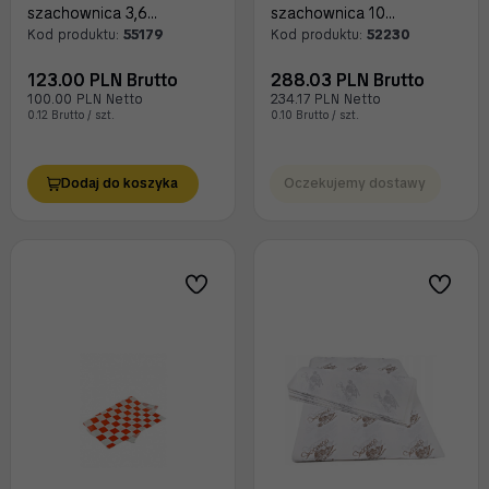
szachownica 3,6
szachownica 10
kilograma
kilogramów
Kod produktu:
55179
Kod produktu:
52230
123.00 PLN Brutto
288.03 PLN Brutto
100.00 PLN Netto
234.17 PLN Netto
0.12 Brutto / szt.
0.10 Brutto / szt.
Dodaj do koszyka
Oczekujemy dostawy