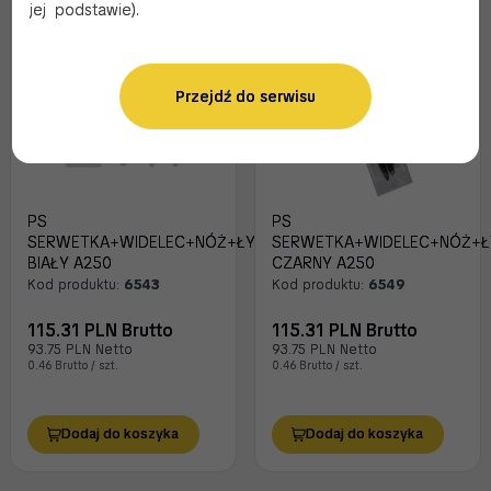
jej podstawie).
Przejdź do serwisu
PS
PS
SERWETKA+WIDELEC+NÓŻ+ŁYŻKA
SERWETKA+WIDELEC+NÓŻ+Ł
BIAŁY A250
CZARNY A250
Kod produktu:
6543
Kod produktu:
6549
115.31 PLN Brutto
115.31 PLN Brutto
93.75 PLN Netto
93.75 PLN Netto
0.46 Brutto / szt.
0.46 Brutto / szt.
Dodaj do koszyka
Dodaj do koszyka