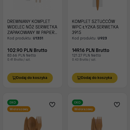
DREWNIANY KOMPLET
KOMPLET SZTUĆCÓW
WIDELEC NÓŻ SERWETKA
WPC ŁYŻKA SERWETKA
ZAPAKOWANY W PAPIER
3915
A250
Kod produktu:
U1351
Kod produktu:
U923
102.90 PLN Brutto
149.16 PLN Brutto
83.66 PLN Netto
121.27 PLN Netto
0.41 Brutto / szt.
0.43 Brutto / szt.
Dodaj do koszyka
Dodaj do koszyka
EKO
EKO
Wielorazowy
Wielorazowy