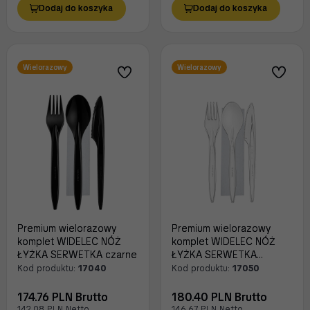
Dodaj do koszyka
Dodaj do koszyka
Wielorazowy
Wielorazowy
Premium wielorazowy
Premium wielorazowy
komplet WIDELEC NÓŻ
komplet WIDELEC NÓŻ
ŁYŻKA SERWETKA czarne
ŁYŻKA SERWETKA
transparent
Kod produktu:
17040
Kod produktu:
17050
174.76 PLN Brutto
180.40 PLN Brutto
142.08 PLN Netto
146.67 PLN Netto