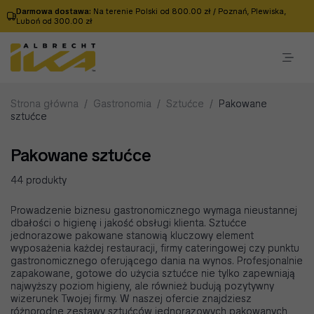
Darmowa dostawa:
Na terenie Polski od 800.00 zł / Poznań, Plewiska,
Luboń od 300.00 zł
Strona główna
/
Gastronomia
/
Sztućce
/
Pakowane
sztućce
Pakowane sztućce
44 produkty
Prowadzenie biznesu gastronomicznego wymaga nieustannej
dbałości o higienę i jakość obsługi klienta. Sztućce
jednorazowe pakowane stanowią kluczowy element
wyposażenia każdej restauracji, firmy cateringowej czy punktu
gastronomicznego oferującego dania na wynos. Profesjonalnie
zapakowane, gotowe do użycia sztućce nie tylko zapewniają
najwyższy poziom higieny, ale również budują pozytywny
wizerunek Twojej firmy. W naszej ofercie znajdziesz
różnorodne zestawy sztućców jednorazowych pakowanych,