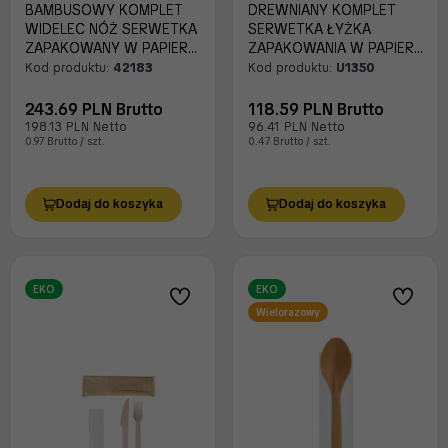
BAMBUSOWY KOMPLET
DREWNIANY KOMPLET
WIDELEC NÓŻ SERWETKA
SERWETKA ŁYŻKA
ZAPAKOWANY W PAPIER
ZAPAKOWANIA W PAPIER
A250
A250
Kod produktu:
42183
Kod produktu:
U1350
243.69 PLN Brutto
118.59 PLN Brutto
198.13 PLN Netto
96.41 PLN Netto
0.97 Brutto / szt.
0.47 Brutto / szt.
Dodaj do koszyka
Dodaj do koszyka
EKO
EKO
Wielorazowy