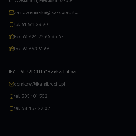
ul. Owsiana 11, Plewiska 62-064
zamowienia-ika@ika-albrecht.pl
tel. 61 661 33 90
Fax. 61 624 22 65 do 67
Fax. 61 663 61 66
IKA - ALBRECHT Odział w Lubsku
demkow@ika-albrecht.pl
tel. 505 101 502
tel. 68 457 22 02