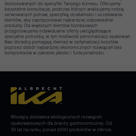
dostosowanych do specyfiki Twojego biznesu. Oferujemy
bezpłatne konsultacje, podczas których analizujemy rodzaj
serwowanych potraw, specyfikę działalności i oczekiwania
klientów, aby zaproponować najbardziej odpowiednie
produkty. Dla większych klientów biznesowych
przygotowujemy indywidualne oferty uwzględniające
specjalne potrzeby, w tym możliwość personalizacji opakowań.
Nasi doradcy pomagają również w optymalizacji kosztów
poprzez dobór najbardziej ekonomicznych rozwiązań bez
kompromisów w zakresie jakości i funkcjonalności.
Wiodący dostawca ekologicznych rozwiązań
opakowaniowych dla branży gastronomicznej. Od
30 lat na rynku, ponad 6000 produktów w ofercie.