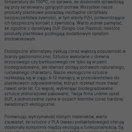
temperatury do 100°C, co sprawia, że doskonale sprawdzają
się przy serwowaniu gorących potraw. Wszystkie nasze
produkty plastikowe posiadają niezbędne certyfikaty
bezpieczeństwa żywności, w tym atesty PZH, potwierdzające
ich bezpieczny kontakt z żywnością. Warto jednak pamiętać,
że zgodnie z dyrektywą SUP (Single-Use Plastics), niektóre
produkty plastikowe podlegają dodatkowym opłatom
środowiskowym.
Ekologiczne alternatywy zyskują coraz większą popularność w
branży gastronomicznej. Sztućce wykonane z drewna
brzozowego czy bambusowego nie tylko są w pełni
biodegradowalne, ale również dodają potrawom naturalnego,
rustykalnego charakteru. Nasze ekologiczne sztućce
rozkładają się w ciągu 6-12 miesięcy, w przeciwieństwie do
plastikowych odpowiedników, których rozkład może trwać
nawet setki lat. Co więcej, wybierając biodegradowalne
sztućce jednorazowe pakowane, Twoja firma uniknie opłat
SUP, a jednocześnie zyska w oczach klientów coraz bardziej
świadomych ekologicznie.
Porównując wytrzymałość różnych materiałów, warto
zauważyć, że sztućce z PLA (kwasu polilaktydowego) oferują
doskonały kompromis między ekologią a funkcjonalnością. Są