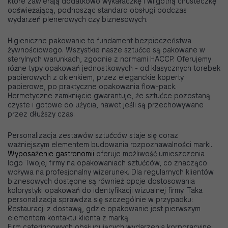
które zawierają dodatkowo wykałaczkę i wilgotną chusteczkę
odświeżającą, podnosząc standard obsługi podczas
wydarzeń plenerowych czy biznesowych.
Higieniczne pakowanie to fundament bezpieczeństwa
żywnościowego. Wszystkie nasze sztućce są pakowane w
sterylnych warunkach, zgodnie z normami HACCP. Oferujemy
różne typy opakowań jednostkowych - od klasycznych torebek
papierowych z okienkiem, przez eleganckie koperty
papierowe, po praktyczne opakowania flow-pack.
Hermetyczne zamknięcie gwarantuje, że sztućce pozostaną
czyste i gotowe do użycia, nawet jeśli są przechowywane
przez dłuższy czas.
Personalizacja zestawów sztućców staje się coraz
ważniejszym elementem budowania rozpoznawalności marki.
Wyposażenie gastronomii
oferuje możliwość umieszczenia
logo Twojej firmy na opakowaniach sztućców, co znacząco
wpływa na profesjonalny wizerunek. Dla regularnych klientów
biznesowych dostępne są również opcje dostosowania
kolorystyki opakowań do identyfikacji wizualnej firmy. Taka
personalizacja sprawdza się szczególnie w przypadku:
Restauracji z dostawą, gdzie opakowanie jest pierwszym
elementem kontaktu klienta z marką
Firm cateringowych obsługujących wydarzenia korporacyjne