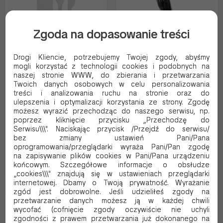
Zgoda na dopasowanie treści
Drogi Kliencie, potrzebujemy Twojej zgody, abyśmy
mogli korzystać z technologii cookies i podobnych na
PS
PS
naszej stronie WWW, do zbierania i przetwarzania
SERWETKA+WIDELEC+NÓŻ
SERWETKA+WIDELEC+NÓŻ
Twoich danych osobowych w celu personalizowania
BIAŁY A250
CZARNY A250
treści i analizowania ruchu na stronie oraz do
Kod produktu:
6544
Kod produktu:
6547
ulepszenia i optymalizacji korzystania ze strony. Zgodę
możesz wyrazić przechodząc do naszego serwisu, np.
88.41 PLN Brutto
88.41 PLN Brutto
poprzez kliknięcie przycisku „Przechodzę do
71.88 PLN Netto
71.88 PLN Netto
Serwisu\\\". Naciskając przycisk /Przejdź do serwisu/
0.35 Brutto / szt.
0.35 Brutto / szt.
bez zmiany ustawień Pani/Pana
oprogramowania/przeglądarki wyraża Pani/Pan zgodę
na zapisywanie plików cookies w Pani/Pana urządzeniu
końcowym. Szczegółowe informacje o obsłudze
Dodaj do koszyka
Dodaj do koszyka
„cookies\\\" znajdują się w ustawieniach przeglądarki
internetowej. Dbamy o Twoją prywatność. Wyrażanie
zgód jest dobrowolne. Jeśli udzieliłeś zgody na
przetwarzanie danych możesz ją w każdej chwili
Wielorazowy
Wielorazowy
wycofać (cofnięcie zgody oczywiście nie uchyli
zgodności z prawem przetwarzania już dokonanego na