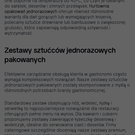
one odporne na temperatury do 45°C, co czyni je idealnymi
do sałatek, deserów i zimnych przekąsek.
Hurtownia
opakowań jednorazowych
oferuje również różnorodne
warianty dla dań gorących lub wymagających krojenia,
polecamy sztućce drewniane lub bambusowe o zwiększonej
grubości, które zapewniają odpowiednią sztywność i
wytrzymałość.
Zestawy sztućców jednorazowych
pakowanych
Efektywne zarządzanie obsługą klienta w gastronomii często
wymaga kompleksowych rozwiązań. Nasze zestawy sztućców
jednorazowych pakowanych zostały skomponowane z myślą o
różnorodnych potrzebach branży gastronomicznej.
Standardowy zestaw obejmujący nóż, widelec, łyżkę i
serwetkę to najpopularniejsze rozwiązanie dla restauracji
oferujących pełne menu na wynos. Dla kawiarni i cukierni
proponujemy zestawy zawierające łyżeczkę deserową i
widelczyk, idealne do serwowania ciast i deserów. Firmy
cateringowe szczególnie doceniają nasze zestawy premium,