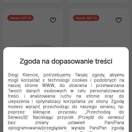
Opłata SUP 25
Opłata SUP 25
Zgoda na dopasowanie treści
Drogi Kliencie, potrzebujemy Twojej zgody, abyśmy
mogli korzystać z technologii cookies i podobnych na
naszej stronie WWW, do zbierania i przetwarzania
Pojemnik cukierniczy (K-
Pojemnik cukierniczy (K-
Twoich danych osobowych w celu personalizowania
18) 201x92x57 PET
404) 199x136x72 PET
treści i analizowania ruchu na stronie oraz do
ulepszenia i optymalizacji korzystania ze strony. Zgodę
Kod produktu:
K-18
Kod produktu:
K-404
możesz wyrazić przechodząc do naszego serwisu, np.
poprzez kliknięcie przycisku „Przechodzę do
245.21 PLN Brutto
43.05 PLN Brutto
Serwisu\\\". Naciskając przycisk /Przejdź do serwisu/
199.36 PLN Netto
35.00 PLN Netto
bez zmiany ustawień Pani/Pana
0.82 Brutto / szt.
0.86 Brutto / szt.
oprogramowania/przeglądarki wyraża Pani/Pan zgodę