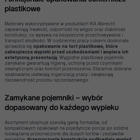
plastikowe
Materiały wykorzystywane w produktach IKA Albrecht
zapewniają trwałość, odporność na wilgoć oraz stabilność
konstrukcji, co wpływa na bezpieczne przechowywanie i
transport słodkości. W codziennej pracy cukierni doskonale
sprawdza się
opakowanie na tort plastikowe, które
zabezpiecza wypieki przed uszkodzeniami i wspiera ich
estetyczną prezentację
. Wygodne plastikowe pojemniki
zamykane gwarantują higienę, ochronę przed czynnikami
zewnętrznymi oraz komfort przenoszenia. Starannie dobrane
opakowania ułatwiają organizację pracy i zwiększają
niezawodność procesu sprzedażowego.
Zamykane pojemniki – wybór
dopasowany do każdego wypieku
Asortyment obejmuje szeroką gamę formatów, od
kompaktowych opakowań na pojedyncze porcje po solidne
rozwiązania przeznaczone dla dużych tortów i zestawów
wypieków.
Przezroczyste konstrukcje podkreślają wygląd