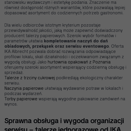
stanowisku wydawczym i estetykę podania. Znaczenie ma
również dostępność różnych wariantów, które pozwalają lepiej
dopasować asortyment do codziennych potrzeb gastronomii.
Dla wielu odbiorców istotnym kryterium pozostaje
przewidywalność jakości, jaką może zapewnić doświadczony
producent talerzy papierowych. Szeroki wybór formatów i
parametrów ułatwia
kompletowanie naczyń do dań
obiadowych, przekąsek oraz serwisu eventowego
. Oferta
IKA Albrecht pozwala dobrać rozwiązania odpowiadające
profilowi lokalu, skali działalności i oczekiwaniom związanym z
wygodą obsługi. Jako
hurtownia opakowań z Poznania
oferujemy szeroki asortyment wspierający codzienną obsługę i
sprzedaż.
Talerze z trzciny cukrowej
podkreślają ekologiczny charakter
serwisu.
Naczynia papierowe
ułatwiają wydawanie potraw w lokalach i
podczas wydarzeń.
Torby papierowe
wspierają wygodne pakowanie zamówień na
wynos.
Sprawna obsługa i wygoda organizacji
serwisu – talerze jednorazowe od IKA