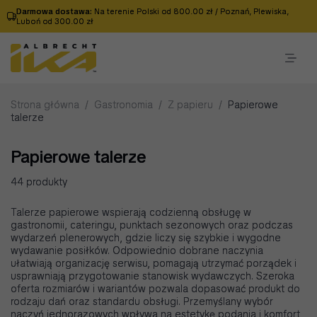
Darmowa dostawa:
Na terenie Polski od 800.00 zł / Poznań, Plewiska,
Luboń od 300.00 zł
Strona główna
/
Gastronomia
/
Z papieru
/
Papierowe
talerze
Papierowe talerze
44 produkty
Talerze papierowe wspierają codzienną obsługę w
gastronomii, cateringu, punktach sezonowych oraz podczas
wydarzeń plenerowych, gdzie liczy się szybkie i wygodne
wydawanie posiłków. Odpowiednio dobrane naczynia
ułatwiają organizację serwisu, pomagają utrzymać porządek i
usprawniają przygotowanie stanowisk wydawczych. Szeroka
oferta rozmiarów i wariantów pozwala dopasować produkt do
rodzaju dań oraz standardu obsługi. Przemyślany wybór
naczyń jednorazowych wpływa na estetykę podania i komfort