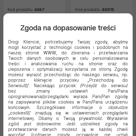
Kod produktu:
6567
Kod produktu:
A0015
96.35 PLN Brutto
19.29 PLN Brutto
Zgoda na dopasowanie treści
78.33 PLN Netto
15.68 PLN Netto
0.96 Brutto / szt.
0.19 Brutto / szt.
Drogi Kliencie, potrzebujemy Twojej zgody, abyśmy
mogli korzystać z technologii cookies i podobnych na
Dodaj do koszyka
Dodaj do koszyka
naszej stronie WWW, do zbierania i przetwarzania
Twoich danych osobowych w celu personalizowania
treści i analizowania ruchu na stronie oraz do
ulepszenia i optymalizacji korzystania ze strony. Zgodę
możesz wyrazić przechodząc do naszego serwisu, np.
EKO
EKO
poprzez kliknięcie przycisku „Przechodzę do
Serwisu\\\". Naciskając przycisk /Przejdź do serwisu/
bez zmiany ustawień Pani/Pana
oprogramowania/przeglądarki wyraża Pani/Pan zgodę
na zapisywanie plików cookies w Pani/Pana urządzeniu
końcowym. Szczegółowe informacje o obsłudze
„cookies\\\" znajdują się w ustawieniach przeglądarki
internetowej. Dbamy o Twoją prywatność. Wyrażanie
zgód jest dobrowolne. Jeśli udzieliłeś zgody na
przetwarzanie danych możesz ją w każdej chwili
wycofać (cofnięcie zgody oczywiście nie uchyli