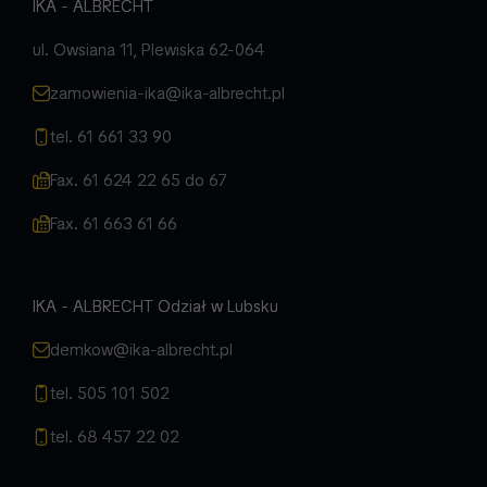
IKA - ALBRECHT
ul. Owsiana 11, Plewiska 62-064
zamowienia-ika@ika-albrecht.pl
tel. 61 661 33 90
Fax. 61 624 22 65 do 67
Fax. 61 663 61 66
IKA - ALBRECHT Odział w Lubsku
demkow@ika-albrecht.pl
tel. 505 101 502
tel. 68 457 22 02