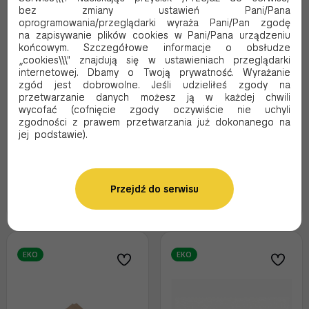
bez zmiany ustawień Pani/Pana
oprogramowania/przeglądarki wyraża Pani/Pan zgodę
na zapisywanie plików cookies w Pani/Pana urządzeniu
końcowym. Szczegółowe informacje o obsłudze
„cookies\\\" znajdują się w ustawieniach przeglądarki
Tacka podkładka KRAFT
Tacka podkładka KRAFT
internetowej. Dbamy o Twoją prywatność. Wyrażanie
pod zapiekankę 10cm
pod zapiekankę 10cm
zgód jest dobrowolne. Jeśli udzieliłeś zgody na
33cm
43cm
przetwarzanie danych możesz ją w każdej chwili
Kod produktu:
KTZ1033
Kod produktu:
KTZ1043
wycofać (cofnięcie zgody oczywiście nie uchyli
zgodności z prawem przetwarzania już dokonanego na
65.60 PLN Brutto
90.20 PLN Brutto
jej podstawie).
53.33 PLN Netto
73.33 PLN Netto
0.13 Brutto / szt.
0.18 Brutto / szt.
Przejdź do serwisu
Dodaj do koszyka
Dodaj do koszyka
EKO
EKO