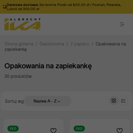
Darmowa dostawa:
Na terenie Polski od 800.00 zł / Poznań, Plewiska,
Luboń od 300.00 zł
Strona główna
/
Gastronomia
/
Z papieru
/
Opakowania na
zapiekankę
Opakowania na zapiekankę
30 produktów
Sortuj wg
Nazwa A - Z
EKO
EKO