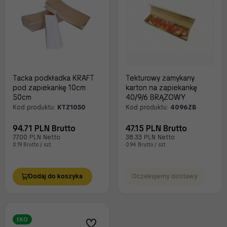
Tacka podkładka KRAFT
Tekturowy zamykany
pod zapiekankę 10cm
karton na zapiekankę
50cm
40/9/6 BRĄZOWY
Kod produktu:
KTZ1050
Kod produktu:
4096ZB
94.71 PLN Brutto
47.15 PLN Brutto
77.00 PLN Netto
38.33 PLN Netto
0.19 Brutto / szt.
0.94 Brutto / szt.
Dodaj do koszyka
Oczekujemy dostawy
EKO