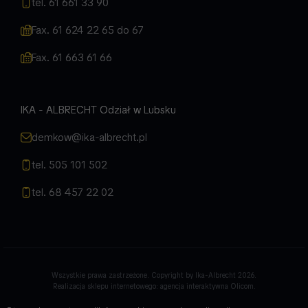
tel. 61 661 33 90
Fax. 61 624 22 65 do 67
Fax. 61 663 61 66
IKA - ALBRECHT Odział w Lubsku
demkow@ika-albrecht.pl
tel. 505 101 502
tel. 68 457 22 02
Wszystkie prawa zastrzeżone. Copyright by Ika-Albrecht 2026.
Realizacja sklepu internetowego:
agencja interaktywna Olicom
.