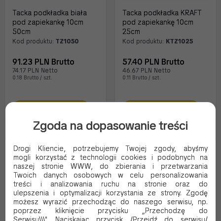
Tacka podkładka biała
Tacka podkładka KRAFT
pod zapiekankę 10cm
pod zapiekankę 10cm
50cm
25cm
Kod produktu:
TZ1050
Kod produktu:
KTZ1025
91.23 PLN Brutto
57.40 PLN Brutto
74.17 PLN Netto
46.67 PLN Netto
0.18 Brutto / szt.
0.11 Brutto / szt.
Dodaj do koszyka
Dodaj do koszyka
Zgoda na dopasowanie treści
Drogi Kliencie, potrzebujemy Twojej zgody, abyśmy
EKO
EKO
mogli korzystać z technologii cookies i podobnych na
naszej stronie WWW, do zbierania i przetwarzania
Twoich danych osobowych w celu personalizowania
treści i analizowania ruchu na stronie oraz do
ulepszenia i optymalizacji korzystania ze strony. Zgodę
możesz wyrazić przechodząc do naszego serwisu, np.
poprzez kliknięcie przycisku „Przechodzę do
Serwisu\\\". Naciskając przycisk /Przejdź do serwisu/