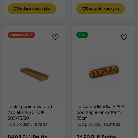
Dodaj do koszyka
Dodaj do koszyka
Opłata SUP 25
EKO
Tacka papierowa pod
Tacka podkładka BIAŁA
zapiekankę 3 BOKI
pod zapiekankę 10cm
285/75/30
25cm
Kod produktu:
87247
Kod produktu:
TZB1025
84.03 PLN Brutto
36.90 PLN Brutto