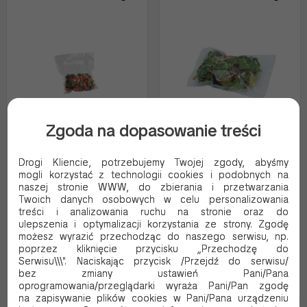
Zgoda na dopasowanie treści
WORKI PRÓŻNIOWE
WORKI PRÓŻNIOWE
Drogi Kliencie, potrzebujemy Twojej zgody, abyśmy
250/250 A100
250/300 A100
mogli korzystać z technologii cookies i podobnych na
naszej stronie WWW, do zbierania i przetwarzania
Kod produktu:
P250250
Kod produktu:
P250300
Twoich danych osobowych w celu personalizowania
treści i analizowania ruchu na stronie oraz do
54.03 PLN Brutto
64.84 PLN Brutto
ulepszenia i optymalizacji korzystania ze strony. Zgodę
43.93 PLN Netto
52.72 PLN Netto
możesz wyrazić przechodząc do naszego serwisu, np.
0.54 Brutto / szt.
0.65 Brutto / szt.
poprzez kliknięcie przycisku „Przechodzę do
Serwisu\\\". Naciskając przycisk /Przejdź do serwisu/
bez zmiany ustawień Pani/Pana
Dodaj do koszyka
Dodaj do koszyka
oprogramowania/przeglądarki wyraża Pani/Pan zgodę
na zapisywanie plików cookies w Pani/Pana urządzeniu