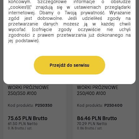
końcowym. Szczegółowe informacje o obsłudze
„cookies\\\" znajdują się w ustawieniach przeglądarki
internetowej. Dbamy o Twoją prywatność. Wyrażanie
zgód jest dobrowolne. Jeśli udzieliłeś zgody na
przetwarzanie danych możesz ją w każdej chwili
wycofać (cofnięcie zgody oczywiście nie uchyli
zgodności z prawem przetwarzania już dokonanego na
jej podstawie).
Przejdź do serwisu
WORKI PRÓŻNIOWE
WORKI PRÓŻNIOWE
250/350 A100
250/400 A100
Kod produktu:
P250350
Kod produktu:
P250400
75.65 PLN Brutto
86.46 PLN Brutto
61.50 PLN Netto
70.29 PLN Netto
0.76 Brutto / szt.
0.86 Brutto / szt.