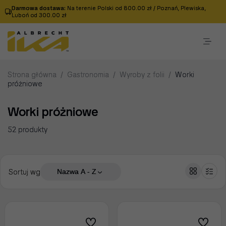
Darmowa dostawa:
Na terenie Polski od 800.00 zł / Poznań, Plewiska,
Luboń od 300.00 zł
Strona główna
/
Gastronomia
/
Wyroby z folii
/
Worki
próżniowe
Worki próżniowe
52 produkty
Sortuj wg
Nazwa A - Z