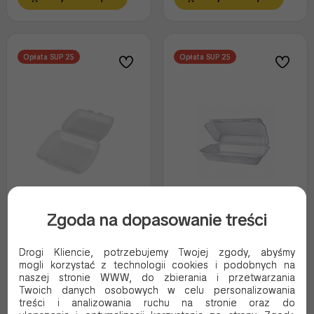
Opłata SUP 25
Opłata SUP 25
Zgoda na dopasowanie treści
XPS MENU BOX 1
XPS MENU BOX 1/2
KOMOROWY BIAŁY
ODBIAD STYROPIANOWY
STYROPIANOWY HP4
BIAŁY HP3
Drogi Kliencie, potrzebujemy Twojej zgody, abyśmy
Kod produktu:
1040587
Kod produktu:
1026664
mogli korzystać z technologii cookies i podobnych na
naszej stronie WWW, do zbierania i przetwarzania
48.65 PLN Brutto
73.84 PLN Brutto
Twoich danych osobowych w celu personalizowania
treści i analizowania ruchu na stronie oraz do
39.55 PLN Netto
60.03 PLN Netto
0.49 Brutto / szt.
0.53 Brutto / szt.