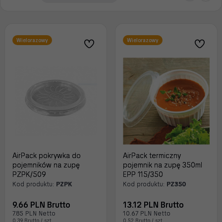
Wielorazowy
Wielorazowy
AirPack pokrywka do
AirPack termiczny
pojemników na zupę
pojemnik na zupę 350ml
PZPK/509
EPP 115/350
Kod produktu:
PZPK
Kod produktu:
PZ350
9.66 PLN Brutto
13.12 PLN Brutto
7.85 PLN Netto
10.67 PLN Netto
0.39 Brutto / szt.
0.52 Brutto / szt.