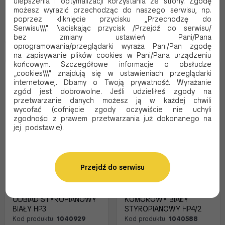
ulepszenia i optymalizacji korzystania ze strony. Zgodę
możesz wyrazić przechodząc do naszego serwisu, np.
poprzez kliknięcie przycisku „Przechodzę do
Serwisu\\\". Naciskając przycisk /Przejdź do serwisu/
Dodaj do koszyka
Dodaj do koszyka
bez zmiany ustawień Pani/Pana
oprogramowania/przeglądarki wyraża Pani/Pan zgodę
na zapisywanie plików cookies w Pani/Pana urządzeniu
końcowym. Szczegółowe informacje o obsłudze
„cookies\\\" znajdują się w ustawieniach przeglądarki
Nowość
Opłata SUP 25
internetowej. Dbamy o Twoją prywatność. Wyrażanie
Opłata SUP 25
zgód jest dobrowolne. Jeśli udzieliłeś zgody na
przetwarzanie danych możesz ją w każdej chwili
wycofać (cofnięcie zgody oczywiście nie uchyli
zgodności z prawem przetwarzania już dokonanego na
jej podstawie).
Przejdź do serwisu
XPS MENU BOX 1/2
XPS MENU BOX 2
ODBIAD STYROPIANOWY
KOMOROWY BIAŁY
BIAŁY HP3
STYROPIANOWY HP4/2
Kod produktu:
1040929
Kod produktu:
1040588