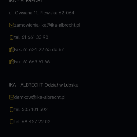
IKA - ALBRECHT
ul. Owsiana 11, Plewiska 62-064
zamowienia-ika@ika-albrecht.pl
tel. 61 661 33 90
Fax. 61 624 22 65 do 67
Fax. 61 663 61 66
IKA - ALBRECHT Odział w Lubsku
demkow@ika-albrecht.pl
tel. 505 101 502
tel. 68 457 22 02