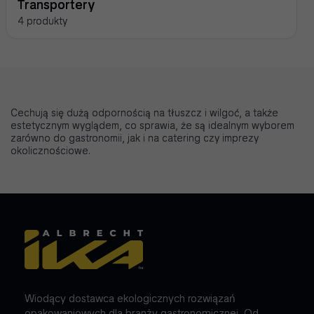
Transportery
4 produkty
Cechują się dużą odpornością na tłuszcz i wilgoć, a także
estetycznym wyglądem, co sprawia, że są idealnym wyborem
zarówno do gastronomii, jak i na catering czy imprezy
okolicznościowe.
Wiodący dostawca ekologicznych rozwiązań
opakowaniowych dla branży gastronomicznej. Od