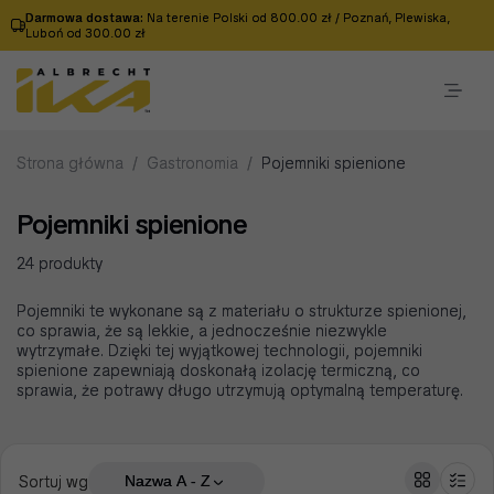
Darmowa dostawa:
Na terenie Polski od 800.00 zł / Poznań, Plewiska,
Luboń od 300.00 zł
Strona główna
/
Gastronomia
/
Pojemniki spienione
Pojemniki spienione
24 produkty
Pojemniki te wykonane są z materiału o strukturze spienionej,
co sprawia, że są lekkie, a jednocześnie niezwykle
wytrzymałe. Dzięki tej wyjątkowej technologii, pojemniki
spienione zapewniają doskonałą izolację termiczną, co
sprawia, że potrawy długo utrzymują optymalną temperaturę.
Sortuj wg
Nazwa A - Z