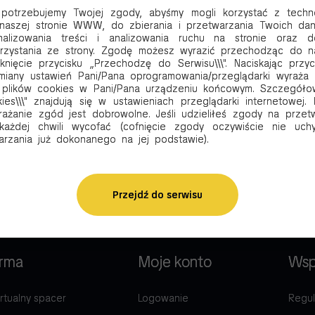
, potrzebujemy Twojej zgody, abyśmy mogli korzystać z techno
Dodaj do koszyka
Dodaj do koszyka
naszej stronie WWW, do zbierania i przetwarzania Twoich da
alizowania treści i analizowania ruchu na stronie oraz d
korzystania ze strony. Zgodę możesz wyrazić przechodząc do n
knięcie przycisku „Przechodzę do Serwisu\\\". Naciskając przy
miany ustawień Pani/Pana oprogramowania/przeglądarki wyraża
 plików cookies w Pani/Pana urządzeniu końcowym. Szczegóło
ies\\\" znajdują się w ustawieniach przeglądarki internetowej
rażanie zgód jest dobrowolne. Jeśli udzieliłeś zgody na przet
ażdej chwili wycofać (cofnięcie zgody oczywiście nie uchy
rzania już dokonanego na jej podstawie).
Przejdź do serwisu
irma
Moje konto
Wsp
rtualny spacer
Logowanie
Regul