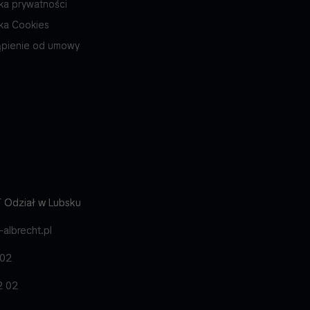
yka prywatności
yka Cookies
pienie od umowy
 Odział w Lubsku
lbrecht.pl
502
2 02