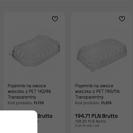
Pojemnik na owoce
Pojemnik na owoce
wieczko z PET 142/96
wieczko z PET 190/116
Transparentny
Transparentny
Kod produktu:
FL110
Kod produktu:
FL515
202.74 PLN Brutto
194.71 PLN Brutto
164.83 PLN Netto
158.30 PLN Netto
0.20 Brutto / szt.
0.34 Brutto / szt.