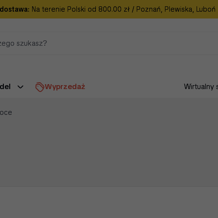
dostawa:
Na terenie Polski od 800.00 zł / Poznań, Plewiska, Luboń
del
Wyprzedaż
Wirtualny 
woce