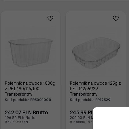
Pojemnik na owoce 1000g
Pojemnik na owoce 125g z
z PET 190/116/100
PET 142/96/29
Transparentny
Transparentny
Kod produktu:
FP5001000
Kod produktu:
FP12529
242.07 PLN Brutto
245.99 PLN Brutto
196.80 PLN Netto
200.00 PLN Netto
0.42 Brutto / szt.
0.16 Brutto / szt.