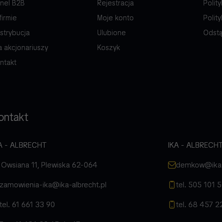
nel B2B
Rejestracja
Polit
firmie
Moje konto
Polit
strybucja
Ulubione
Odstą
a akcjonariuszy
Koszyk
ntakt
ontakt
A - ALBRECHT
IKA - ALBRECHT
. Owsiana 11, Plewiska 62-064
demkow@ika-a
zamowienia-ika@ika-albrecht.pl
tel. 505 101 
tel. 61 661 33 90
tel. 68 457 2