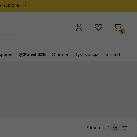
 od 300.00 zł
0
spacer
Panel B2B
O firmie
Dystrybucja
Kontakt
Strona 1 z 1