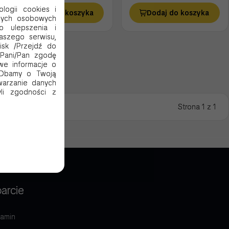
logii cookies i
Dodaj do koszyka
Dodaj do koszyka
nych osobowych
o ulepszenia i
aszego serwisu,
cisk /Przejdź do
 Pani/Pan zgodę
we informacje o
. Dbamy o Twoją
warzanie danych
li zgodności z
Strona 1 z 1
arcie
amin