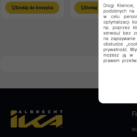
Drogi Kliencie
Dodaj do koszyka
Dodaj do koszyka
podobnych na 
w celu person
optymalizacji 
np. poprzez kli
serwisu/ bez z
na zapisywanie
obsłudze „cook
prywatność. Wy
możesz ją w k
prawem przetwa
F
Wi