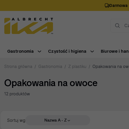
Darmowa 
Gastronomia
Czystość i higiena
Biurowe i han
Strona główna
/
Gastronomia
/
Z plastiku
/
Opakowania na o
Opakowania na owoce
12 produktów
Sortuj wg
Nazwa A - Z