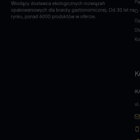
Pa
Wiodący dostawca ekologicznych rozwiązań
opakowaniowych dla branży gastronomicznej. Od 30 lat na
O 
rynku, ponad 6000 produktów w ofercie.
Dy
Dl
Ko
K
IK
ul