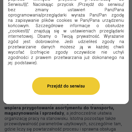
Wygodne zabezpieczanie żywności podczas pakowania i
Serwisu\\\". Naciskając przycisk /Przejdź do serwisu/
przechowywania.
bez zmiany ustawień Pani/Pana
Łatwe dopasowanie formatu do rodzaju produktu.
oprogramowania/przeglądarki wyraża Pani/Pan zgodę
Zastosowanie przy pieczeniu, porcjowaniu i przygotowaniu
na zapisywanie plików cookies w Pani/Pana urządzeniu
wyrobów do sprzedaży.
końcowym. Szczegółowe informacje o obsłudze
Sprawną organizację pracy na stanowiskach produkcyjnych i
„cookies\\\" znajdują się w ustawieniach przeglądarki
wydawczych.
internetowej. Dbamy o Twoją prywatność. Wyrażanie
Rozwiązania odpowiednie dla gastronomii, handlu i zaplecza
zgód jest dobrowolne. Jeśli udzieliłeś zgody na
produkcyjnego.
przetwarzanie danych możesz ją w każdej chwili
wycofać (cofnięcie zgody oczywiście nie uchyli
zgodności z prawem przetwarzania już dokonanego na
Arkusze foliowe dopasowane do
jej podstawie).
procesów pakowania
Przejdź do serwisu
Przy doborze materiałów opakowaniowych znaczenie ma
możliwość precyzyjnego dopasowania formatu do rodzaju
produktu, sposobu pakowania oraz warunków dalszego
obrotu. Odpowiednio wybrany
rękaw foliowy do pakowania
wspiera przygotowanie asortymentu do transportu,
magazynowania i sprzedaży
, a jednocześnie ułatwia
organizację pracy na stanowisku. Istotna pozostaje także
przewidywalność parametrów użytkowych, szczególnie tam,
gdzie liczy się powtarzalność procesu i sprawna obsługa