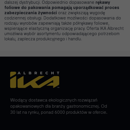
dalszej dystrybucji. Odpowiednio dopasowane
rękawy
foliowe do pakowania pomagają uporządkować proces
zabezpieczania żywności
oraz zwiększają wygodę
codziennej obsługi. Dodatkowe możliwości dopasowania do
rodzaju wyrobów zapewniają także półrękawy foliowe,
wspierające elastyczną organizację pracy. Oferta IKA Albrecht
umożliwia wybór asortymentu odpowiadającego potrzebom
lokalu, zaplecza produkcyjnego i handlu.
Wiodący dostawca ekologicznych rozwiązań
opakowaniowych dla branży gastronomicznej. Od
30 lat na rynku, ponad 6000 produktów w ofercie.