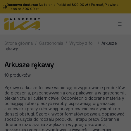
Darmowa dostawa:
Na terenie Polski od 800.00 zł / Poznań, Plewiska,
Luboń od 300.00 zł
Strona główna
/
Gastronomia
/
Wyroby z folii
/
Arkusze
rękawy
Arkusze rękawy
10 produktów
Rękawy i arkusze foliowe wspierają przygotowanie produktów
do pieczenia, przechowywania oraz pakowania w gastronomii,
piekarnictwie i cukiernictwie. Odpowiednio dobrane materiały
pomagają zabezpieczyć wyroby, usprawniają organizację
stanowiska pracy i ułatwiają przygotowanie asortymentu do
dalszej obsługi. Szeroki wybór formatów pozwala dopasować
sposób użycia do rodzaju produktu i etapu pracy. Starannie
dobrane rozwiązania zwiększają wygodę pakowania,
porządkują proces przygotowania żywności i wspierają