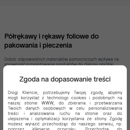
Półrękawy i rękawy foliowe do
pakowania i pieczenia
Dobór odpowiednich materiałów pomocniczych wpływa na
sprawność przygotowania produktów do dalszej obróbki,
przechowywania oraz sprzedaży. Znaczenie ma nie tylko
wytrzymałość folii, lecz także możliwość dopasowania jej formy
Zgoda na dopasowanie treści
do rodzaju wyrobu i sposobu pracy. Starannie dobrane
półrękawy foliowe ułatwiają pakowanie produktów o
różnych wymiarach i wspierają lepszą organizację
Drogi Kliencie, potrzebujemy Twojej zgody, abyśmy
stanowiska
. Rękawy foliowe pomagają usprawnić
mogli korzystać z technologii cookies i podobnych na
zabezpieczanie żywności oraz przygotowanie asortymentu do
naszej stronie WWW, do zbierania i przetwarzania
wydania. Rozwiązania dostępne w ofercie IKA Albrecht
Twoich danych osobowych w celu personalizowania
pozwalają dobrać wariant do potrzeb gastronomii, handlu i
treści i analizowania ruchu na stronie oraz do
zaplecza produkcyjnego.
ulepszenia i optymalizacji korzystania ze strony. Zgodę
możesz wyrazić przechodząc do naszego serwisu, np.
Jakie cechy decydują o ich przydatności w codziennej pracy?
poprzez kliknięcie przycisku „Przechodzę do