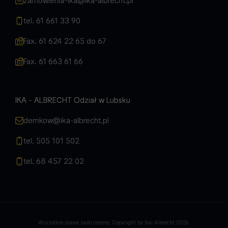
zamowienia-ika@ika-albrecht.pl
tel. 61 661 33 90
Fax. 61 624 22 65 do 67
Fax. 61 663 61 66
IKA - ALBRECHT Odział w Lubsku
demkow@ika-albrecht.pl
tel. 505 101 502
tel. 68 457 22 02
Wszystkie prawa zastrzeżone. Copyright by Ika-Albrecht 2026.