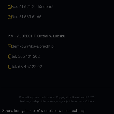
Fax. 61 624 22 65 do 67
Fax. 61 663 61 66
IKA - ALBRECHT Odział w Lubsku
demkow@ika-albrecht.pl
tel. 505 101 502
tel. 68 457 22 02
Wszystkie prawa zastrzeżone. Copyright by Ika-Albrecht 2026.
Realizacja sklepu internetowego:
agencja interaktywna Olicom
.
Strona korzysta z plików cookies w celu realizacji