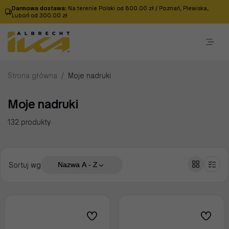
Darmowa dostawa:
Na terenie Polski od 800.00 zł / Poznań, Plewiska,
Luboń od 300.00 zł
Strona główna
/
Moje nadruki
Moje nadruki
132 produkty
Sortuj wg
Nazwa A - Z