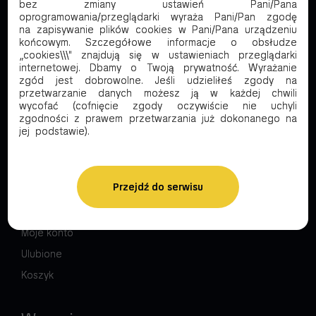
bez zmiany ustawień Pani/Pana
Wirtualny spacer
oprogramowania/przeglądarki wyraża Pani/Pan zgodę
Panel B2B
na zapisywanie plików cookies w Pani/Pana urządzeniu
końcowym. Szczegółowe informacje o obsłudze
O firmie
„cookies\\\" znajdują się w ustawieniach przeglądarki
internetowej. Dbamy o Twoją prywatność. Wyrażanie
Dystrybucja
zgód jest dobrowolne. Jeśli udzieliłeś zgody na
Dla akcjonariuszy
przetwarzanie danych możesz ją w każdej chwili
wycofać (cofnięcie zgody oczywiście nie uchyli
Kontakt
zgodności z prawem przetwarzania już dokonanego na
jej podstawie).
Moje konto
Przejdź do serwisu
Logowanie
Rejestracja
Moje konto
Ulubione
Koszyk