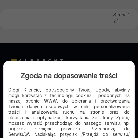
Strona 1
z 1
Zgoda na dopasowanie treści
Wiodący dostawca ekologicznych rozwiązań
Drogi Kliencie, potrzebujemy Twojej zgody, abyśmy
mogli korzystać z technologii cookies i podobnych na
opakowaniowych dla branży gastronomicznej. Od
naszej stronie WWW, do zbierania i przetwarzania
30 lat na rynku, ponad 6000 produktów w ofercie.
Twoich danych osobowych w celu personalizowania
treści i analizowania ruchu na stronie oraz do
ulepszenia i optymalizacji korzystania ze strony. Zgodę
Firma
możesz wyrazić przechodząc do naszego serwisu, np.
poprzez kliknięcie przycisku „Przechodzę do
Serwisu\\\". Naciskając przycisk /Przejdź do serwisu/