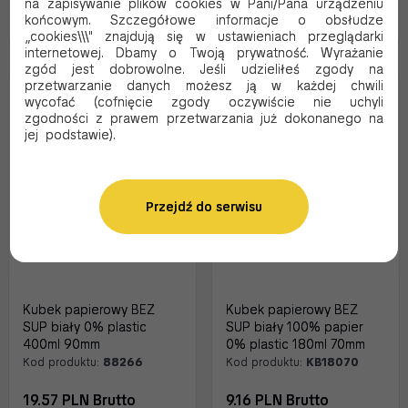
na zapisywanie plików cookies w Pani/Pana urządzeniu
końcowym. Szczegółowe informacje o obsłudze
Oczekujemy dostawy
Dodaj do koszyka
„cookies\\\" znajdują się w ustawieniach przeglądarki
internetowej. Dbamy o Twoją prywatność. Wyrażanie
zgód jest dobrowolne. Jeśli udzieliłeś zgody na
przetwarzanie danych możesz ją w każdej chwili
EKO
EKO
wycofać (cofnięcie zgody oczywiście nie uchyli
zgodności z prawem przetwarzania już dokonanego na
jej podstawie).
Przejdź do serwisu
Kubek papierowy BEZ
Kubek papierowy BEZ
SUP biały 0% plastic
SUP biały 100% papier
400ml 90mm
0% plastic 180ml 70mm
Kod produktu:
88266
Kod produktu:
KB18070
19.57 PLN Brutto
9.16 PLN Brutto