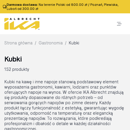
Darmowa dostawa:
Na terenie Polski od 800.00 zł / Poznań, Plewiska,
Luboń od 300.00 zł
Strona główna
/
Gastronomia
/
Kubki
Kubki
152 produkty
Kubki na kawę i inne napoje stanowią podstawowy element
wyposażenia gastronomii, kawiarni, lodziarni oraz punktów
oferujących napoje na wynos. W ofercie IKA Albrecht znajdują
się produkty dopasowane do różnych potrzeb – od
serwowania gorących napojów po zimne desery. Każdy
produkt łączy funkcjonalność z estetyką, gwarantując wygodę
użytkowania, odporność na temperaturę oraz elegancką
prezentację napojów. To rozwiązania, które podkreślają
profesjonalizm i dbałość o detale w każdej działalności
gastronomicznej.