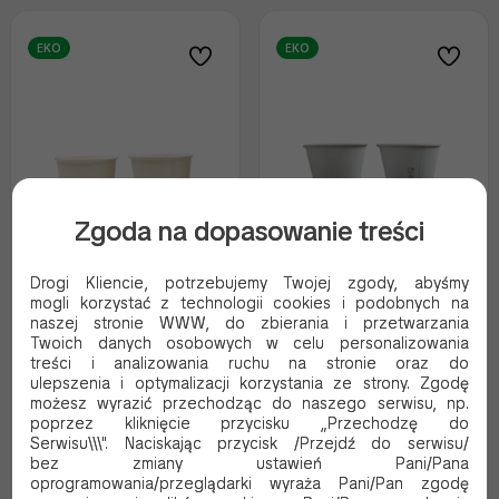
EKO
EKO
Zgoda na dopasowanie treści
Drogi Kliencie, potrzebujemy Twojej zgody, abyśmy
mogli korzystać z technologii cookies i podobnych na
Kubek papierowy BEZ
Kubek papierowy BEZ
naszej stronie WWW, do zbierania i przetwarzania
SUP biały 0% plastic
SUP biały 0% plastic
Twoich danych osobowych w celu personalizowania
250ml 80mm
300ml 90mm
treści i analizowania ruchu na stronie oraz do
Kod produktu:
88068
Kod produktu:
88310
ulepszenia i optymalizacji korzystania ze strony. Zgodę
możesz wyrazić przechodząc do naszego serwisu, np.
12.06 PLN Brutto
17.00 PLN Brutto
poprzez kliknięcie przycisku „Przechodzę do
9.81 PLN Netto
13.82 PLN Netto
Serwisu\\\". Naciskając przycisk /Przejdź do serwisu/
0.24 Brutto / szt.
0.34 Brutto / szt.
bez zmiany ustawień Pani/Pana
oprogramowania/przeglądarki wyraża Pani/Pan zgodę